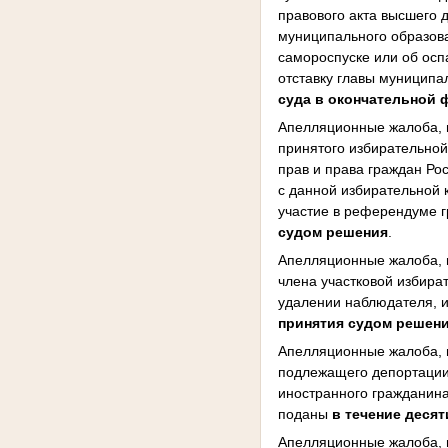
правового акта высшего 
муниципального образов
самороспуске или об осп
отставку главы муниципа
суда в окончательной
Апелляционные жалоба, п
принятого избирательной
прав и права граждан Ро
с данной избирательной 
участие в референдуме 
судом решения
.
Апелляционные жалоба, 
члена участковой избира
удалении наблюдателя, 
принятия судом решен
Апелляционные жалоба, 
подлежащего депортации
иностранного гражданина
поданы
в течение деся
Апелляционные жалоба, 