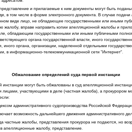
х адресатом.
представление и прилагаемые к ним документы могут быть поданы
иде, в том числе в форме электронного документа. В случае подач
онном виде лицо, не обладающее государственными или иными пу
 жалобу, вправе направить копии апелляционной жалобы и прило
еле, обладающим государственными или иными публичными полно
ветствующего органа государственной власти, иного государственн
, иного органа, организации, наделенной отдельными государст
и, в информационно-телекоммуникационной сети "Интернет".
Обжалование определений суда первой инстанции
й инстанции могут быть обжалованы в суд апелляционной инстанц
и лицами, участвующими в деле (частная жалоба), а прокурором м
если:
дексом административного судопроизводства Российской Федераци
лючает возможность дальнейшего движения административного дел
а частные жалобы, представления прокурора не подаются, но воз
 в апелляционные жалобу, представление.