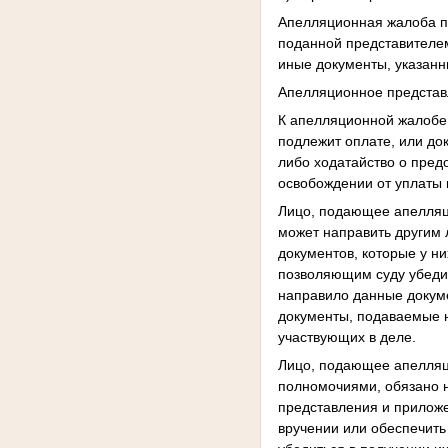
Апелляционная жалоба п
поданной представителе
иные документы, указанн
Апелляционное представ
К апелляционной жалобе
подлежит оплате, или до
либо ходатайство о пред
освобождении от уплаты
Лицо, подающее апелляц
может направить другим 
документов, которые у н
позволяющим суду убедит
направило данные докум
документы, подаваемые н
участвующих в деле.
Лицо, подающее апелляц
полномочиями, обязано 
представления и приложе
вручении или обеспечит