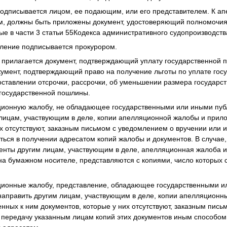
одписывается лицом, ее подающим, или его представителем. К а
м, должны быть приложены документ, удостоверяющий полномочия 
ые в части 3 статьи 55Кодекса административного судопроизводст
ление подписывается прокурором.
 прилагается документ, подтверждающий уплату государственной 
кумент, подтверждающий право на получение льготы по уплате го
оставлении отсрочки, рассрочки, об уменьшении размера государс
 государственной пошлины.
ионную жалобу, не обладающее государственными или иными пу
лицам, участвующим в деле, копии апелляционной жалобы и прил
их отсутствуют, заказным письмом с уведомлением о вручении или 
ься в получении адресатом копий жалобы и документов. В случае,
енты другим лицам, участвующим в деле, апелляционная жалоба и
а бумажном носителе, представляются с копиями, число которых с
ионные жалобу, представление, обладающее государственными 
направить другим лицам, участвующим в деле, копии апелляционн
нных к ним документов, которые у них отсутствуют, заказным пис
ь передачу указанным лицам копий этих документов иным способо