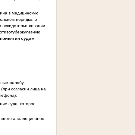
нина в медицинскую
ольном порядке, о
м освидетельствовании
ротивотуберкулезную
я принятия судом
нные жалобу,
 (при согласии лица на
лефона);
ние суда, которое
сящего апелляционное