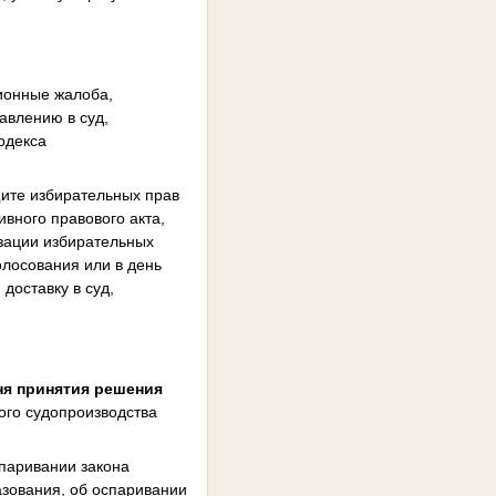
ионные жалоба,
авлению в суд,
одекса
ите избирательных прав
вного правового акта,
изации избирательных
олосования или в день
доставку в суд,
дня принятия решения
ого судопроизводства
паривании закона
азования, об оспаривании