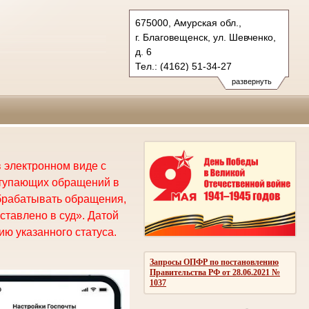
675000, Амурская обл.,
г. Благовещенск, ул. Шевченко,
д. 6
Тел.: (4162) 51-34-27
oblsud.amr@sudrf.ru
развернуть
 электронном виде с
ступающих обращений в
брабатывать обращения,
ставлено в суд». Датой
ю указанного статуса.
Запросы ОПФР по постановлению
Правительства РФ от 28.06.2021 №
1037