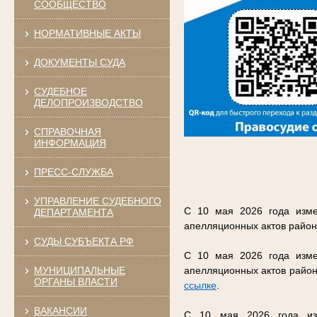
СООБЩЕСТВО
НОРМАТИВНЫЕ АКТЫ
ДОКУМЕНТЫ СУДА
СУДЕБНОЕ
ДЕЛОПРОИЗВОДСТВО
СПРАВОЧНАЯ
ИНФОРМАЦИЯ
ПРЕСС-СЛУЖБА
УПРАВЛЕНИЕ СУДЕБНОГО
С 10 мая 2026 года изме
ДЕПАРТАМЕНТА
апелляционных актов район
СУДЫ СУБЪЕКТА РФ
С 10 мая 2026 года изме
МУНИЦИПАЛЬНЫЕ
апелляционных актов район
ОРГАНЫ ВЛАСТИ
ссылке
.
ВАКАНСИИ
С 10 мая 2026 года изм