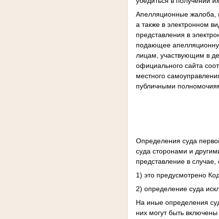
убедиться в получении и
Апелляционные жалоба, 
а также в электронном в
представления в электр
подающее апелляционную
лицам, участвующим в д
официального сайта соот
местного самоуправления
публичными полномочиям
Определения суда перво
суда сторонами и другим
представление в случае, 
1) это предусмотрено Ко
2) определение суда иск
На иные определения суд
них могут быть включены