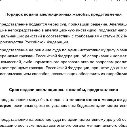
Порядок подачи апелляционных жалобы, представления
представление подаются через суд, принявший решение. Апелляц
вшие непосредственно в апелляционную инстанцию, подлежат напр
дальнейших действий в соответствии с требованиями статьи 302 К
производства Российской Федерации.
представление на решение суда по административному делу о защ
ферендуме граждан Российской Федерации, об оспаривании нормати
 комиссией, либо нормативного правового акта по вопросам реал
 в референдуме граждан Российской Федерации, принятое до дня г
 использованием способов, позволяющих обеспечить их скорейшую 
Срок подачи апелляционных жалобы, представления
представление могут быть поданы
в течение одного месяца со 
 форме
, если иные сроки не установлены Кодексом административн
представление на решение суда по административному делу об ос
ерации о роспуске представительного органа муниципального обр