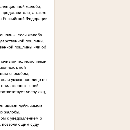
пелляционной жалобе,
представителя, а также
ва Российской Федерации.
пошлины, если жалоба
сударственной пошлины,
твенной пошлины или об
бличными полномочиями,
оженных к ней
иным способом,
 если указанное лицо не
 приложенные к ней
оответствует числу лиц,
или иными публичными
ых жалобы,
ьмом с уведомлением о
м, позволяющим суду