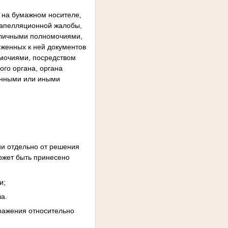
 на бумажном носителе,
и апелляционной жалобы,
бличными полномочиями,
женных к ней документов
мочиями, посредством
ого органа, органа
венными или иными
ии отдельно от решения
ожет быть принесено
и;
а.
ражения относительно