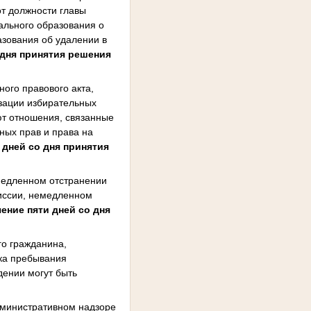
от должности главы
ального образования о
азования об удалении в
 дня принятия решения
ого правового акта,
изации избирательных
ют отношения, связанные
ных прав и права на
 дней со дня принятия
медленном отстранении
миссии, немедленном
чение пяти дней со дня
о гражданина,
ка пребывания
дении могут быть
дминистративном надзоре