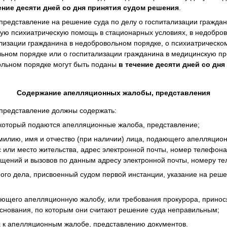
ение десяти дней со дня принятия судом решения
.
представление на решение суда по делу о госпитализации гражда
ую психиатрическую помощь в стационарных условиях, в недобров
лизации гражданина в недобровольном порядке, о психиатрическо
льном порядке или о госпитализации гражданина в медицинскую п
ольном порядке могут быть поданы
в течение десяти дней со дн
Содержание апелляционных жалобы, представления
представление должны содержать:
 который подаются апелляционные жалоба, представление;
илию, имя и отчество (при наличии) лица, подающего апелляцио
с или место жительства, адрес электронной почты, номер телефона
щений и вызовов по данным адресу электронной почты, номеру те
ого дела, присвоенный судом первой инстанции, указание на реше
дающего апелляционную жалобу, или требования прокурора, прино
основания, по которым они считают решение суда неправильным;
х к апелляционным жалобе, представлению документов.