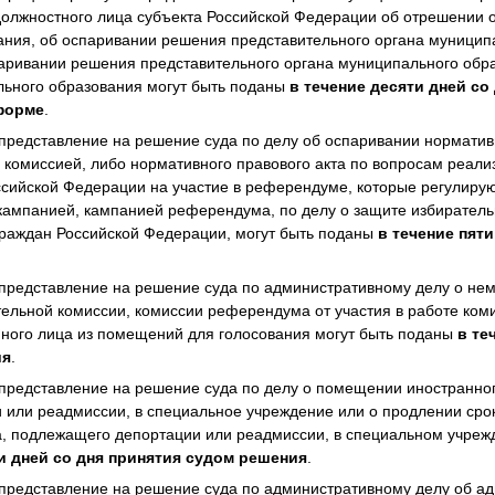
должностного лица субъекта Российской Федерации об отрешении 
ания, об оспаривании решения представительного органа муницип
аривании решения представительного органа муниципального обр
льного образования могут быть поданы
в течение десяти дней со
 форме
.
редставление на решение суда по делу об оспаривании нормативн
 комиссией, либо нормативного правового акта по вопросам реал
ссийской Федерации на участие в референдуме, которые регулиру
кампанией, кампанией референдума, по делу о защите избиратель
граждан Российской Федерации, могут быть поданы
в течение пяти
представление на решение суда по административному делу о не
тельной комиссии, комиссии референдума от участия в работе ко
иного лица из помещений для голосования могут быть поданы
в те
ия
.
представление на решение суда по делу о помещении иностранног
 или реадмиссии, в специальное учреждение или о продлении сро
, подлежащего депортации или реадмиссии, в специальном учреж
ти дней со дня принятия судом решения
.
представление на решение суда по административному делу об а