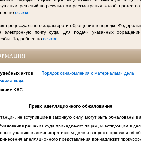
ушении, решений по результатам рассмотрения жалоб, протестов
бнее по
ссылке
.
ия процессуального характера и обращения в порядке Федеральн
 электронную почту суда. Для подачи указанных обращений
особы. Подробнее по
ссылке
.
ОРМАЦИЯ
удебных актов
Порядок ознакомления с материалами дела
ронном виде
вание КАС
Право апелляционного обжалования
танции, не вступившие в законную силу, могут быть обжалованы в
бжалования решения суда принадлежит лицам, участвующим в деле
ены к участию в административном деле и вопрос о правах и об о
принесения апелляционного представления принадлежит прокурору