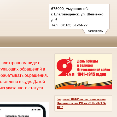
675000, Амурская обл.,
г. Благовещенск, ул. Шевченко,
д. 6
Тел.: (4162) 51-34-27
oblsud.amr@sudrf.ru
развернуть
 электронном виде с
ступающих обращений в
брабатывать обращения,
ставлено в суд». Датой
ю указанного статуса.
Запросы ОПФР по постановлению
Правительства РФ от 28.06.2021 №
1037