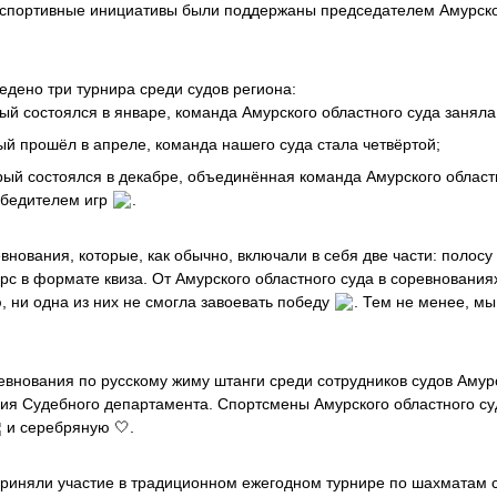
 спортивные инициативы были поддержаны председателем Амурско
едено три турнира среди судов региона:
ый состоялся в январе, команда Амурского областного суда занял
ый прошёл в апреле, команда нашего суда стала четвёртой;
орый состоялся в декабре, объединённая команда Амурского област
победителем игр
.
евнования, которые, как обычно, включали в себя две части: полосу
рс в формате квиза. От Амурского областного суда в соревнования
, ни одна из них не смогла завоевать победу
. Тем не менее, мы
евнования по русскому жиму штанги среди сотрудников судов Амур
ия Судебного департамента. Спортсмены Амурского областного суд
и серебряную 🤍.
приняли участие в традиционном ежегодном турнире по шахматам с