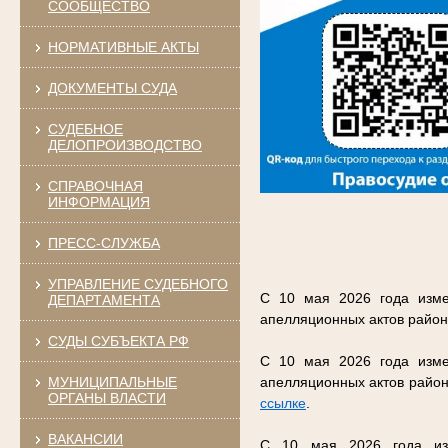
СООБЩЕСТВО
НОРМАТИВНЫЕ АКТЫ
ДОКУМЕНТЫ СУДА
СУДЕБНОЕ
ДЕЛОПРОИЗВОДСТВО
СПРАВОЧНАЯ
ИНФОРМАЦИЯ
ПРЕСС-СЛУЖБА
УПРАВЛЕНИЕ СУДЕБНОГО
С 10 мая 2026 года изме
ДЕПАРТАМЕНТА
апелляционных актов район
СУДЫ СУБЪЕКТА РФ
С 10 мая 2026 года изме
МУНИЦИПАЛЬНЫЕ
апелляционных актов район
ОРГАНЫ ВЛАСТИ
ссылке
.
ВАКАНСИИ
С 10 мая 2026 года изм