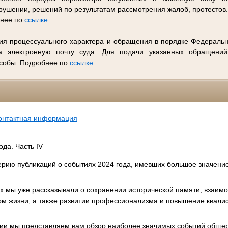
ушении, решений по результатам рассмотрения жалоб, протестов
бнее по
ссылке
.
ия процессуального характера и обращения в порядке Федеральн
 электронную почту суда. Для подачи указанных обращений
особы. Подробнее по
ссылке
.
онтактная информация
да. Часть IV
рию публикаций о событиях 2024 года, имевших большое значени
 мы уже рассказывали о сохранении исторической памяти, взаимо
ом жизни, а также развитии профессионализма и повышение квали
ии мы представляем вам обзор наиболее значимых событий общер