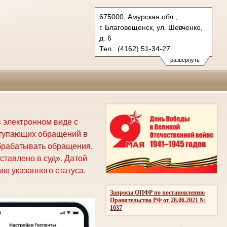
675000, Амурская обл.,
г. Благовещенск, ул. Шевченко,
д. 6
Тел.: (4162) 51-34-27
oblsud.amr@sudrf.ru
развернуть
 электронном виде с
ступающих обращений в
брабатывать обращения,
ставлено в суд». Датой
ю указанного статуса.
Запросы ОПФР по постановлению
Правительства РФ от 28.06.2021 №
1037