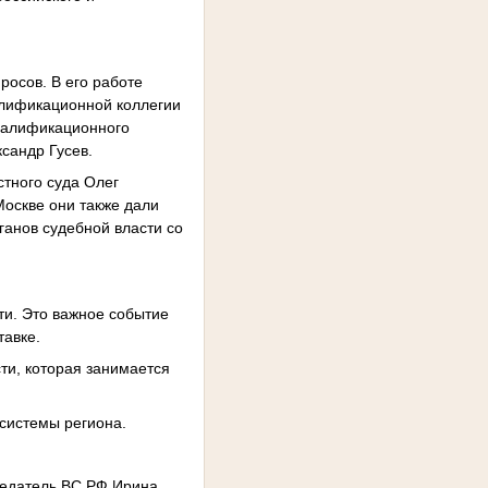
осов. В его работе
алификационной коллегии
валификационного
сандр Гусев.
тного суда Олег
Москве они также дали
ганов судебной власти со
ти. Это важное событие
тавке.
ти, которая занимается
системы региона.
седатель ВС РФ Ирина