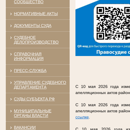
СООБЩЕСТВО
НОРМАТИВНЫЕ АКТЫ
ДОКУМЕНТЫ СУДА
СУДЕБНОЕ
ДЕЛОПРОИЗВОДСТВО
СПРАВОЧНАЯ
ИНФОРМАЦИЯ
ПРЕСС-СЛУЖБА
УПРАВЛЕНИЕ СУДЕБНОГО
С 10 мая 2026 года изме
ДЕПАРТАМЕНТА
апелляционных актов район
СУДЫ СУБЪЕКТА РФ
С 10 мая 2026 года изме
МУНИЦИПАЛЬНЫЕ
апелляционных актов район
ОРГАНЫ ВЛАСТИ
ссылке
.
ВАКАНСИИ
С 10 мая 2026 года изм