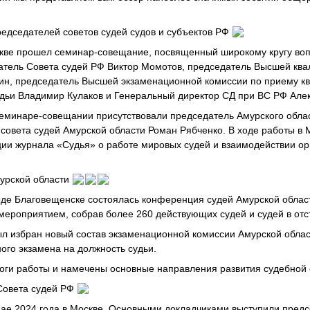
едседателей советов судей судов и субъектов РФ
скве прошел семинар-совещание, посвященный широкому кругу вопр
атель Совета судей РФ Виктор Момотов, председатель Высшей кв
ин, председатель Высшей экзаменационной комиссии по приему к
удьи Владимир Кулаков и Генеральный директор СД при ВС РФ Алек
семинаре-совещании присутствовали председатель Амурского облас
совета судей Амурской области Роман Рябченко. В ходе работы в 
ции журнала «Судья» о работе мировых судей и взаимодействии ор
урской области
роде Благовещенске состоялась конференция судей Амурской облас
мероприятием, собрав более 260 действующих судей и судей в отс
л избран новый состав экзаменационной комиссии Амурской облас
го экзамена на должность судьи.
оги работы и намечены основные направления развития судебной 
Совета судей РФ
мае 2024 года в Москве. Основными докладчиками выступили пред