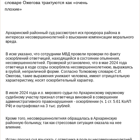
словаре Ожегова трактуются как «очень
плохие»
Архаринский районный суд рассмотрел иск прокурора района в
интересах несовершеннолетней о взыскании компенсации морального
вреда.
В иске указано, что сотрудники МВД провели проверки по факту
оскорблений ответчицей, находящейся в состоянии опьянения,
несовершеннолетней. Проверкой установлено, что в мае 2024 года
ответчица в ходе ссоры оскорбляла несовершеннолетнюю, выражаясь
в грубой, неприличной форме. Согласно Толковому словарю С.И.
Ожегова, такие выражения унижают человека, имеют отрицательную
характеристику, носят оскорбительный характер.
В июле 2024 года и.о. мирового судьи по Архаринскому окружному
судебному участку признал ответчица виновной в совершении
административного правонарушения - оскорблении (ч. 1 ст. 5.61 КоАП
РФ) и оштрафовал на 3 тыс. рублей.
Кроме того, несовершеннолетняя обращалась в Архаринскую
районную больницу, так как стрессовая ситуация оказала на нее
влияние.
Истец просил суд взыскать с ответчика в пользу несовершеннолетней