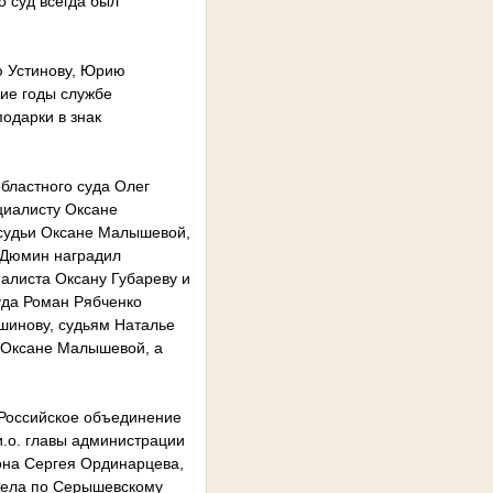
о суд всегда был
ю Устинову, Юрию
гие годы службе
одарки в знак
областного суда Олег
циалисту Оксане
 судьи Оксане Малышевой,
 Дюмин наградил
алиста Оксану Губареву и
уда Роман Рябченко
шинову, судьям Наталье
 Оксане Малышевой, а
«Российское объединение
и.о. главы администрации
она Сергея Ординарцева,
дела по Серышевскому