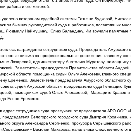
ории суда, ведущей отсчёт с 1 апреля 1935 года. Он подчеркнул, чт
ни района и его жителей.
 уделено ветеранам судебной системы Татьяне Будковой, Никола
ласили бывших руководителей суда и работников, посвятивших мно
ц, Людмилу Наймушину, Юлию Баландину. Им вручили памятные п
д.
стоялось награждение сотрудников суда. Председатель Амурского 
рственные письма за профессиональные достижения главному спе
тьяне Лазаревой, администратору Анатолию Муратову, помощнику
овской. Заместитель председателя Правительства области Андрей
мурской области помощника судьи Ольгу Алексееву, главного специ
лену Еременко. Заместитель председателя Амурского областного с
 совета судей Амурской области председателю суда Геннадию Кув
цовой, помощникам судей Ольге Алексеевой, Маргарите Кравец и
ряда Елене Еременко.
 в адрес сотрудников суда прозвучали от председателя АРО ООО 
 председателя Белогорского городского суда Дмитрия Коханчика, 
ного округа Александра Сергиенко, прокурора Серышевского рай
 «Серышевский» Василия Макарова, начальника следственного от