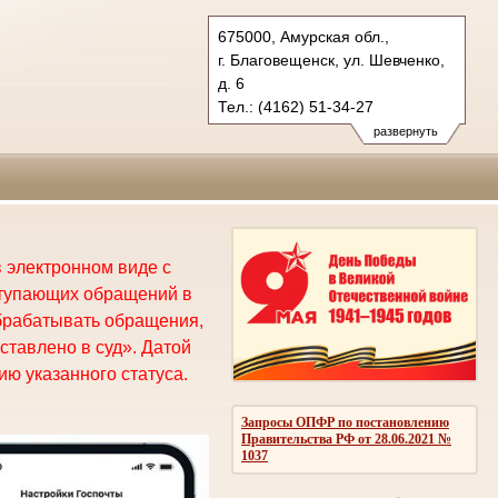
675000, Амурская обл.,
г. Благовещенск, ул. Шевченко,
д. 6
Тел.: (4162) 51-34-27
oblsud.amr@sudrf.ru
развернуть
 электронном виде с
ступающих обращений в
брабатывать обращения,
ставлено в суд». Датой
ю указанного статуса.
Запросы ОПФР по постановлению
Правительства РФ от 28.06.2021 №
1037