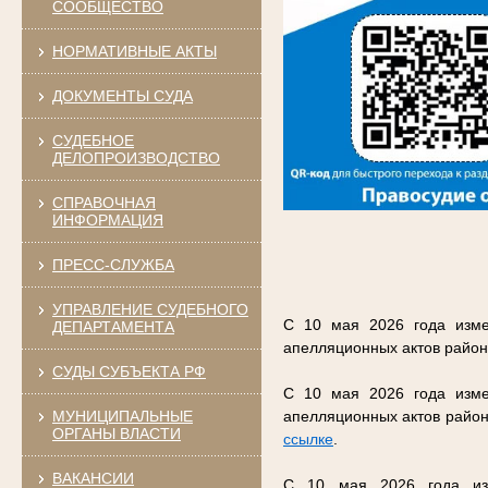
СООБЩЕСТВО
НОРМАТИВНЫЕ АКТЫ
ДОКУМЕНТЫ СУДА
СУДЕБНОЕ
ДЕЛОПРОИЗВОДСТВО
СПРАВОЧНАЯ
ИНФОРМАЦИЯ
ПРЕСС-СЛУЖБА
УПРАВЛЕНИЕ СУДЕБНОГО
С 10 мая 2026 года изме
ДЕПАРТАМЕНТА
апелляционных актов район
СУДЫ СУБЪЕКТА РФ
С 10 мая 2026 года изме
МУНИЦИПАЛЬНЫЕ
апелляционных актов район
ОРГАНЫ ВЛАСТИ
ссылке
.
ВАКАНСИИ
С 10 мая 2026 года изм