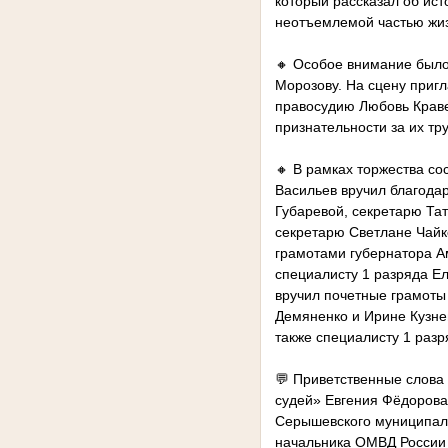
который рассказал об ист
неотъемлемой частью жиз
🔸 Особое внимание было
Морозову. На сцену приг
правосудию Любовь Краве
признательности за их тру
🔸 В рамках торжества со
Васильев вручил благода
Губаревой, секретарю Та
секретарю Светлане Чайк
грамотами губернатора А
специалисту 1 разряда Е
вручил почетные грамоты
Демяненко и Ирине Кузне
также специалисту 1 раз
💬 Приветственные слова
судей» Евгения Фёдорова,
Серышевского муниципаль
начальника ОМВД России