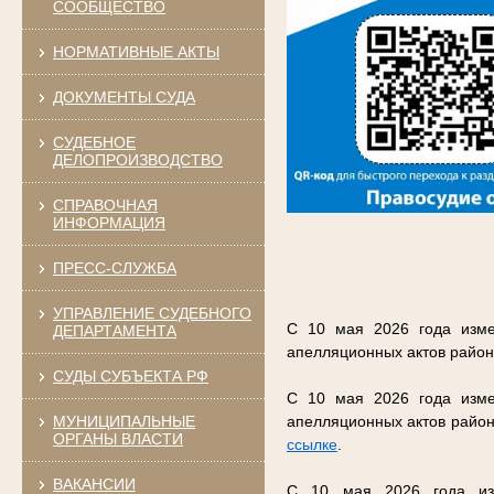
СООБЩЕСТВО
НОРМАТИВНЫЕ АКТЫ
ДОКУМЕНТЫ СУДА
СУДЕБНОЕ
ДЕЛОПРОИЗВОДСТВО
СПРАВОЧНАЯ
ИНФОРМАЦИЯ
ПРЕСС-СЛУЖБА
УПРАВЛЕНИЕ СУДЕБНОГО
С 10 мая 2026 года изме
ДЕПАРТАМЕНТА
апелляционных актов район
СУДЫ СУБЪЕКТА РФ
С 10 мая 2026 года изме
МУНИЦИПАЛЬНЫЕ
апелляционных актов район
ОРГАНЫ ВЛАСТИ
ссылке
.
ВАКАНСИИ
С 10 мая 2026 года изм