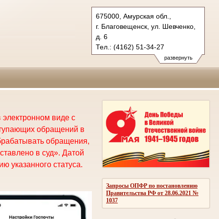
675000, Амурская обл.,
г. Благовещенск, ул. Шевченко,
д. 6
Тел.: (4162) 51-34-27
oblsud.amr@sudrf.ru
развернуть
 электронном виде с
ступающих обращений в
брабатывать обращения,
ставлено в суд». Датой
ю указанного статуса.
Запросы ОПФР по постановлению
Правительства РФ от 28.06.2021 №
1037