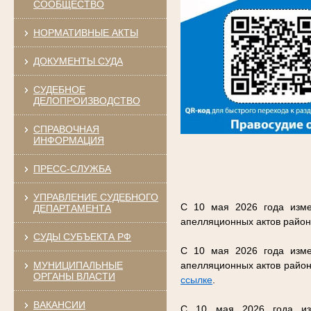
СООБЩЕСТВО
НОРМАТИВНЫЕ АКТЫ
ДОКУМЕНТЫ СУДА
СУДЕБНОЕ
ДЕЛОПРОИЗВОДСТВО
СПРАВОЧНАЯ
ИНФОРМАЦИЯ
ПРЕСС-СЛУЖБА
УПРАВЛЕНИЕ СУДЕБНОГО
С 10 мая 2026 года изме
ДЕПАРТАМЕНТА
апелляционных актов район
СУДЫ СУБЪЕКТА РФ
С 10 мая 2026 года изме
МУНИЦИПАЛЬНЫЕ
апелляционных актов район
ОРГАНЫ ВЛАСТИ
ссылке
.
ВАКАНСИИ
С 10 мая 2026 года изм