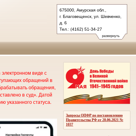
675000, Амурская обл.,
г. Благовещенск, ул. Шевченко,
д. 6
Тел.: (4162) 51-34-27
oblsud.amr@sudrf.ru
развернуть
 электронном виде с
ступающих обращений в
брабатывать обращения,
ставлено в суд». Датой
ю указанного статуса.
Запросы ОПФР по постановлению
Правительства РФ от 28.06.2021 №
1037