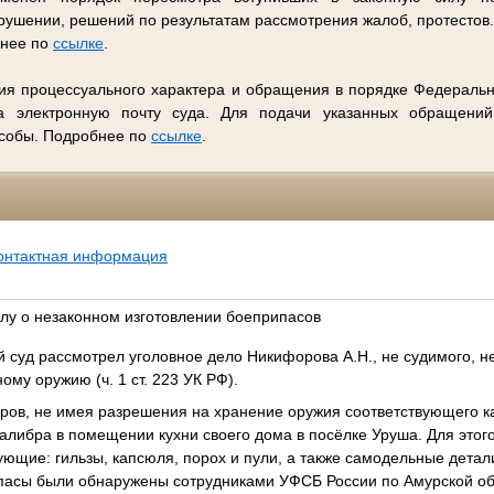
ушении, решений по результатам рассмотрения жалоб, протестов
бнее по
ссылке
.
ия процессуального характера и обращения в порядке Федеральн
 электронную почту суда. Для подачи указанных обращений
особы. Подробнее по
ссылке
.
онтактная информация
елу о незаконном изготовлении боеприпасов
 суд рассмотрел уголовное дело Никифорова А.Н., не судимого, н
ому оружию (ч. 1 ст. 223 УК РФ).
ров, не имея разрешения на хранение оружия соответствующего к
калибра в помещении кухни своего дома в посёлке Уруша. Для этог
щие: гильзы, капсюля, порох и пули, а также самодельные детали:
пасы были обнаружены сотрудниками УФСБ России по Амурской обл