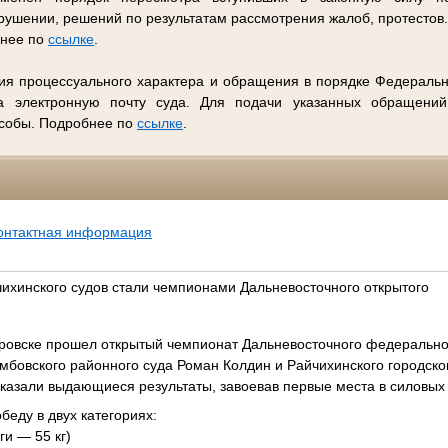
ушении, решений по результатам рассмотрения жалоб, протестов
бнее по
ссылке
.
ия процессуального характера и обращения в порядке Федеральн
 электронную почту суда. Для подачи указанных обращений
особы. Подробнее по
ссылке
.
онтактная информация
чихинского судов стали чемпионами Дальневосточного открытого
аровске прошел открытый чемпионат Дальневосточного федеральног
мбовского районного суда Роман Колдин и Райчихинского городско
казали выдающиеся результаты, завоевав первые места в силовых
еду в двух категориях:
ги — 55 кг)