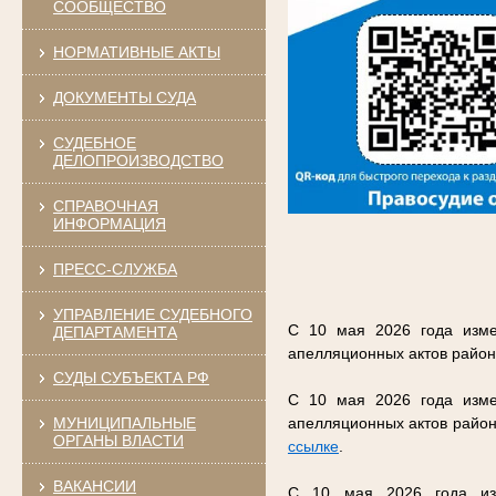
СООБЩЕСТВО
НОРМАТИВНЫЕ АКТЫ
ДОКУМЕНТЫ СУДА
СУДЕБНОЕ
ДЕЛОПРОИЗВОДСТВО
СПРАВОЧНАЯ
ИНФОРМАЦИЯ
ПРЕСС-СЛУЖБА
УПРАВЛЕНИЕ СУДЕБНОГО
С 10 мая 2026 года изме
ДЕПАРТАМЕНТА
апелляционных актов район
СУДЫ СУБЪЕКТА РФ
С 10 мая 2026 года изме
МУНИЦИПАЛЬНЫЕ
апелляционных актов район
ОРГАНЫ ВЛАСТИ
ссылке
.
ВАКАНСИИ
С 10 мая 2026 года изм