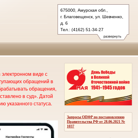
675000, Амурская обл.,
г. Благовещенск, ул. Шевченко,
д. 6
Тел.: (4162) 51-34-27
oblsud.amr@sudrf.ru
развернуть
 электронном виде с
ступающих обращений в
брабатывать обращения,
ставлено в суд». Датой
ю указанного статуса.
Запросы ОПФР по постановлению
Правительства РФ от 28.06.2021 №
1037