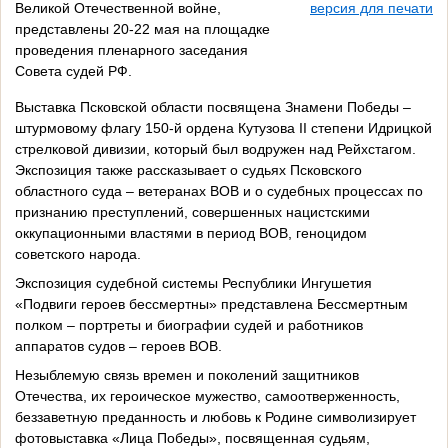
Великой Отечественной войне,
версия для печати
представлены 20-22 мая на площадке
проведения пленарного заседания
Совета судей РФ.
Выставка Псковской области посвящена Знамени Победы –
штурмовому флагу 150-й ордена Кутузова II степени Идрицкой
стрелковой дивизии, который был водружен над Рейхстагом.
Экспозиция также рассказывает о судьях Псковского
областного суда – ветеранах ВОВ и о судебных процессах по
признанию преступлений, совершенных нацистскими
оккупационными властями в период ВОВ, геноцидом
советского народа.
Экспозиция судебной системы Республики Ингушетия
«Подвиги героев бессмертны» представлена Бессмертным
полком – портреты и биографии судей и работников
аппаратов судов – героев ВОВ.
Незыблемую связь времен и поколений защитников
Отечества, их героическое мужество, самоотверженность,
беззаветную преданность и любовь к Родине символизирует
фотовыставка «Лица Победы», посвященная судьям,