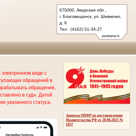
675000, Амурская обл.,
г. Благовещенск, ул. Шевченко,
д. 6
Тел.: (4162) 51-34-27
oblsud.amr@sudrf.ru
развернуть
 электронном виде с
ступающих обращений в
брабатывать обращения,
ставлено в суд». Датой
ю указанного статуса.
Запросы ОПФР по постановлению
Правительства РФ от 28.06.2021 №
1037