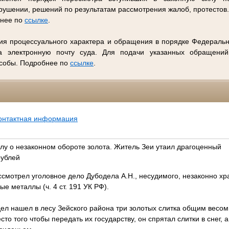
ушении, решений по результатам рассмотрения жалоб, протестов
бнее по
ссылке
.
ия процессуального характера и обращения в порядке Федеральн
 электронную почту суда. Для подачи указанных обращений
особы. Подробнее по
ссылке
.
онтактная информация
елу о незаконном обороте золота. Житель Зеи утаил драгоценный
рублей
смотрел уголовное дело Дубодела А.Н., несудимого, незаконно хр
е металлы (ч. 4 ст. 191 УК РФ).
ел нашел в лесу Зейского района три золотых слитка общим весом
есто того чтобы передать их государству, он спрятал слитки в снег, 