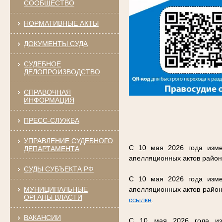
СООБЩЕСТВО
НОРМАТИВНЫЕ АКТЫ
ДОКУМЕНТЫ СУДА
СУДЕБНОЕ
ДЕЛОПРОИЗВОДСТВО
СПРАВОЧНАЯ
ИНФОРМАЦИЯ
ПРЕСС-СЛУЖБА
УПРАВЛЕНИЕ СУДЕБНОГО
С 10 мая 2026 года изме
ДЕПАРТАМЕНТА
апелляционных актов район
СУДЫ СУБЪЕКТА РФ
С 10 мая 2026 года изме
МУНИЦИПАЛЬНЫЕ
апелляционных актов район
ОРГАНЫ ВЛАСТИ
ссылке
.
ВАКАНСИИ
С 10 мая 2026 года изм