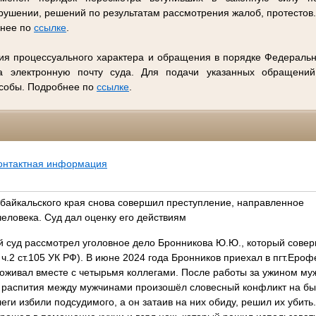
ушении, решений по результатам рассмотрения жалоб, протестов
бнее по
ссылке
.
ия процессуального характера и обращения в порядке Федеральн
 электронную почту суда. Для подачи указанных обращений
особы. Подробнее по
ссылке
.
онтактная информация
байкальского края снова совершил преступление, направленное
человека. Суд дал оценку его действиям
 суд рассмотрел уголовное дело Бронникова Ю.Ю., который сове
а» ч.2 ст.105 УК РФ). В июне 2024 года Бронников приехал в пгт.Еро
оживал вместе с четырьмя коллегами. После работы за ужином му
е распития между мужчинами произошёл словесный конфликт на быт
ги избили подсудимого, а он затаив на них обиду, решил их убить.