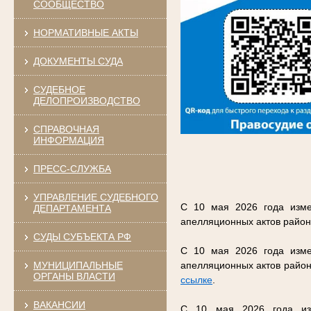
СООБЩЕСТВО
НОРМАТИВНЫЕ АКТЫ
ДОКУМЕНТЫ СУДА
СУДЕБНОЕ
ДЕЛОПРОИЗВОДСТВО
СПРАВОЧНАЯ
ИНФОРМАЦИЯ
ПРЕСС-СЛУЖБА
УПРАВЛЕНИЕ СУДЕБНОГО
С 10 мая 2026 года изме
ДЕПАРТАМЕНТА
апелляционных актов район
СУДЫ СУБЪЕКТА РФ
С 10 мая 2026 года изме
МУНИЦИПАЛЬНЫЕ
апелляционных актов район
ОРГАНЫ ВЛАСТИ
ссылке
.
ВАКАНСИИ
С 10 мая 2026 года изм