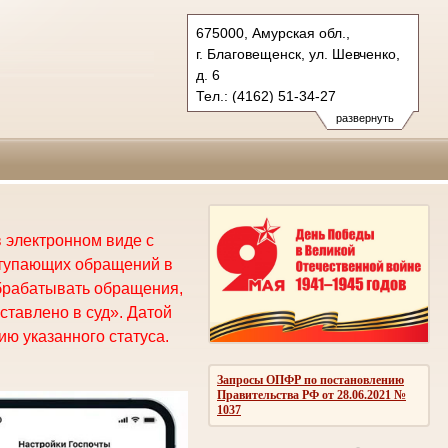
675000, Амурская обл.,
г. Благовещенск, ул. Шевченко,
д. 6
Тел.: (4162) 51-34-27
oblsud.amr@sudrf.ru
развернуть
 электронном виде с
ступающих обращений в
брабатывать обращения,
ставлено в суд». Датой
ю указанного статуса.
Запросы ОПФР по постановлению
Правительства РФ от 28.06.2021 №
1037