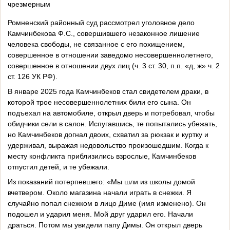
чрезмерным
Ромненский районный суд рассмотрел уголовное дело
Камчинбекова Ф.С., совершившего незаконное лишение
человека свободы, не связанное с его похищением,
совершенное в отношении заведомо несовершеннолетнего,
совершенное в отношении двух лиц (ч. 3 ст. 30, п.п. «д, ж» ч. 2
ст. 126 УК РФ).
В январе 2025 года Камчинбеков стал свидетелем драки, в
которой трое несовершеннолетних били его сына. Он
подъехал на автомобиле, открыл дверь и потребовал, чтобы
обидчики сели в салон. Испугавшись, те попытались убежать,
но Камчинбеков догнал двоих, схватил за рюкзак и куртку и
удерживал, выражая недовольство произошедшим. Когда к
месту конфликта приблизились взрослые, Камчинбеков
отпустил детей, и те убежали.
Из показаний потерпевшего: «Мы шли из школы домой
вчетвером. Около магазина начали играть в снежки. Я
случайно попал снежком в лицо Диме (имя изменено). Он
подошел и ударил меня. Мой друг ударил его. Начали
драться. Потом мы увидели папу Димы. Он открыл дверь