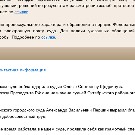
ушении, решений по результатам рассмотрения жалоб, протестов
бнее по
ссылке
.
ия процессуального характера и обращения в порядке Федеральн
 электронную почту суда. Для подачи указанных обращений
особы. Подробнее по
ссылке
.
онтактная информация
ком суде поблагодарили судью Олесю Сергеевну Щедрину за
указу Президента РФ она назначена судьёй Октябрьского районног
ского городского суда Александр Васильевич Першин выразил бла
й добросовестный труд.
 время работала в нашем суде, проявила себя как грамотный спец