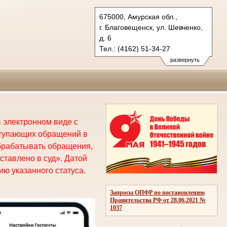
675000, Амурская обл.,
г. Благовещенск, ул. Шевченко,
д. 6
Тел.: (4162) 51-34-27
oblsud.amr@sudrf.ru
развернуть
 электронном виде с
ступающих обращений в
брабатывать обращения,
ставлено в суд». Датой
ю указанного статуса.
Запросы ОПФР по постановлению
Правительства РФ от 28.06.2021 №
1037