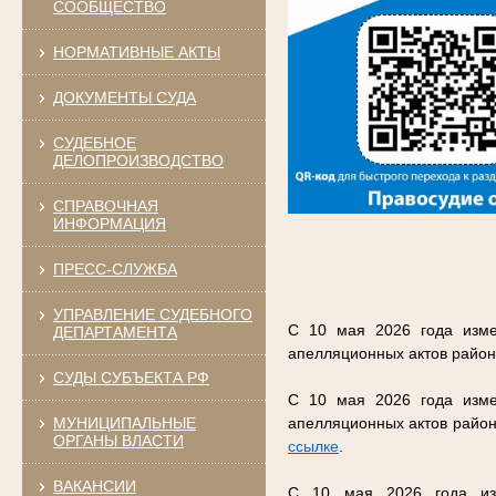
СООБЩЕСТВО
НОРМАТИВНЫЕ АКТЫ
ДОКУМЕНТЫ СУДА
СУДЕБНОЕ
ДЕЛОПРОИЗВОДСТВО
СПРАВОЧНАЯ
ИНФОРМАЦИЯ
ПРЕСС-СЛУЖБА
УПРАВЛЕНИЕ СУДЕБНОГО
С 10 мая 2026 года изме
ДЕПАРТАМЕНТА
апелляционных актов район
СУДЫ СУБЪЕКТА РФ
С 10 мая 2026 года изме
МУНИЦИПАЛЬНЫЕ
апелляционных актов район
ОРГАНЫ ВЛАСТИ
ссылке
.
ВАКАНСИИ
С 10 мая 2026 года изм