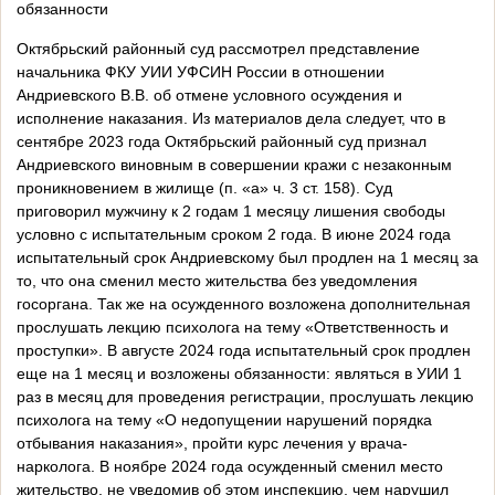
обязанности
Октябрьский районный суд рассмотрел представление
начальника ФКУ УИИ УФСИН России в отношении
Андриевского В.В. об отмене условного осуждения и
исполнение наказания. Из материалов дела следует, что в
сентябре 2023 года Октябрьский районный суд признал
Андриевского виновным в совершении кражи с незаконным
проникновением в жилище (п. «а» ч. 3 ст. 158). Суд
приговорил мужчину к 2 годам 1 месяцу лишения свободы
условно с испытательным сроком 2 года. В июне 2024 года
испытательный срок Андриевскому был продлен на 1 месяц за
то, что она сменил место жительства без уведомления
госоргана. Так же на осужденного возложена дополнительная
прослушать лекцию психолога на тему «Ответственность и
проступки». В августе 2024 года испытательный срок продлен
еще на 1 месяц и возложены обязанности: являться в УИИ 1
раз в месяц для проведения регистрации, прослушать лекцию
психолога на тему «О недопущении нарушений порядка
отбывания наказания», пройти курс лечения у врача-
нарколога. В ноябре 2024 года осужденный сменил место
жительство, не уведомив об этом инспекцию, чем нарушил