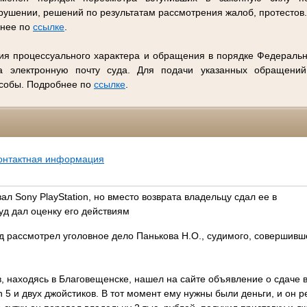
ушении, решений по результатам рассмотрения жалоб, протестов
бнее по
ссылке
.
ия процессуального характера и обращения в порядке Федеральн
 электронную почту суда. Для подачи указанных обращений
особы. Подробнее по
ссылке
.
онтактная информация
л Sony PlayStation, но вместо возврата владельцу сдал ее в
уд дал оценку его действиям
д рассмотрел уголовное дело Панькова Н.О., судимого, совершивш
, находясь в Благовещенске, нашел на сайте объявление о сдаче 
n 5 и двух джойстиков. В тот момент ему нужны были деньги, и он р