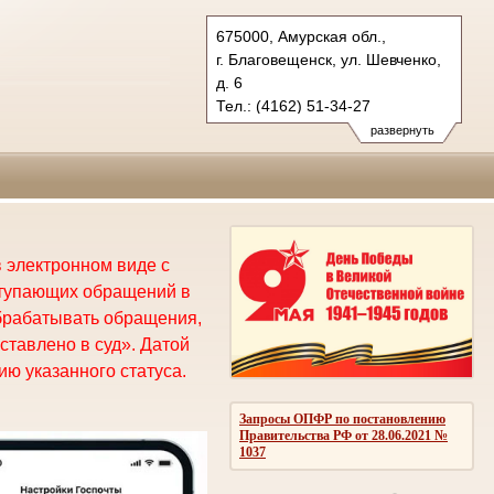
675000, Амурская обл.,
г. Благовещенск, ул. Шевченко,
д. 6
Тел.: (4162) 51-34-27
oblsud.amr@sudrf.ru
развернуть
 электронном виде с
ступающих обращений в
брабатывать обращения,
ставлено в суд». Датой
ю указанного статуса.
Запросы ОПФР по постановлению
Правительства РФ от 28.06.2021 №
1037