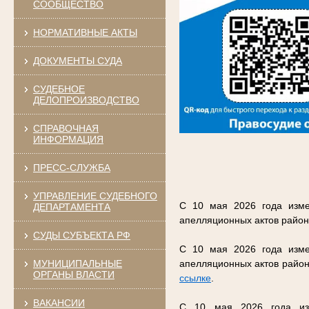
СООБЩЕСТВО
НОРМАТИВНЫЕ АКТЫ
ДОКУМЕНТЫ СУДА
СУДЕБНОЕ
ДЕЛОПРОИЗВОДСТВО
СПРАВОЧНАЯ
ИНФОРМАЦИЯ
ПРЕСС-СЛУЖБА
УПРАВЛЕНИЕ СУДЕБНОГО
С 10 мая 2026 года изме
ДЕПАРТАМЕНТА
апелляционных актов район
СУДЫ СУБЪЕКТА РФ
С 10 мая 2026 года изме
МУНИЦИПАЛЬНЫЕ
апелляционных актов район
ОРГАНЫ ВЛАСТИ
ссылке
.
ВАКАНСИИ
С 10 мая 2026 года изм