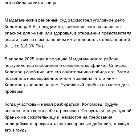
его избила сожительница
Магдагачинский районный суд рассмотрел уголовное дело
Коломоеца В.В., несудимого, применившего насилие, не
опасное для жизни или здоровья, в отношении представителя
власти в связи с исполнением им должностных обязанностей
(ч. 1 ст. 318 УК РФ).
В апреле 2025 года в полицию Магдагачинского района
поступило два сообщения о семейном конфликте. Сначала
Коломоец сообщил, что его сожительница побила его. Затем
позвонила несовершеннолетняя и заявила, что отчим -
Коломоец «напал» на нее. Участковый прибыл на место для
проверки.
Когда участковый начал разбираться, Коломоец, будучи
пьяным, стал вести себя агрессивно. Он ругался нецензурной
бранью на сожительницу и, несмотря на требования
полицейского прекратить противоправные действия, толкнул
его в грудь.