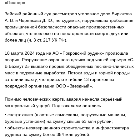
«Пионер»
Зейский районный суд рассмотрел уголовное дело Бирюкова
А. В. и Черникова Д. Ю., не судимых, нарушивших требования
промышленной безопасности опасных производственных
объектов, что повлекло по неосторожности смерть двух или
более лиц (ч. 3 ст. 217 УК РФ).
18 марта 2024 года на АО «Покровский рудник» произошла
авария. Разрушение охранного целика под чашей карьера «С-
В Бахмут 2» вызвало прорыв обводненных песчано-глинистых
масс в подземные выработки. Потоки воды и горной породы
затопили шахту, что привело к гибели 13 горняков из
подрядной организации ООО «Звездный».
Помимо человеческих жертв, авария нанесла серьёзный
материальный ущерб. Под завалами остались:
• спецтехника (шахтные самосвалы, погрузочные машины,
буровые установки) на сумму свыше 63 млн рублей;
• объекты незавершенного строительства и инфраструктура
рудника на сумму более 354 млн рублей.