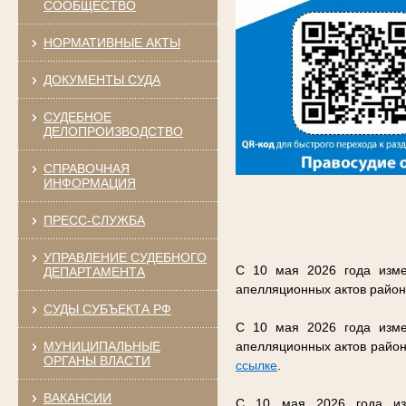
СООБЩЕСТВО
НОРМАТИВНЫЕ АКТЫ
ДОКУМЕНТЫ СУДА
СУДЕБНОЕ
ДЕЛОПРОИЗВОДСТВО
СПРАВОЧНАЯ
ИНФОРМАЦИЯ
ПРЕСС-СЛУЖБА
УПРАВЛЕНИЕ СУДЕБНОГО
С 10 мая 2026 года изме
ДЕПАРТАМЕНТА
апелляционных актов район
СУДЫ СУБЪЕКТА РФ
С 10 мая 2026 года изме
МУНИЦИПАЛЬНЫЕ
апелляционных актов район
ОРГАНЫ ВЛАСТИ
ссылке
.
ВАКАНСИИ
С 10 мая 2026 года изм