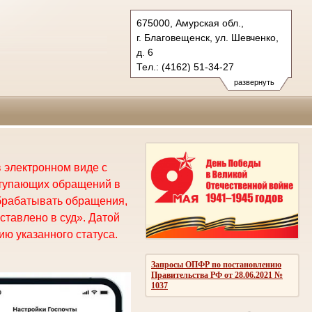
675000, Амурская обл.,
г. Благовещенск, ул. Шевченко,
д. 6
Тел.: (4162) 51-34-27
oblsud.amr@sudrf.ru
развернуть
 электронном виде с
ступающих обращений в
брабатывать обращения,
ставлено в суд». Датой
ю указанного статуса.
Запросы ОПФР по постановлению
Правительства РФ от 28.06.2021 №
1037