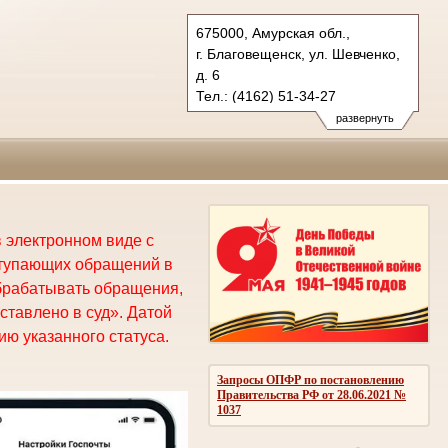
675000, Амурская обл.,
г. Благовещенск, ул. Шевченко,
д. 6
Тел.: (4162) 51-34-27
oblsud.amr@sudrf.ru
развернуть
 электронном виде с
ступающих обращений в
брабатывать обращения,
ставлено в суд». Датой
ю указанного статуса.
Запросы ОПФР по постановлению
Правительства РФ от 28.06.2021 №
1037