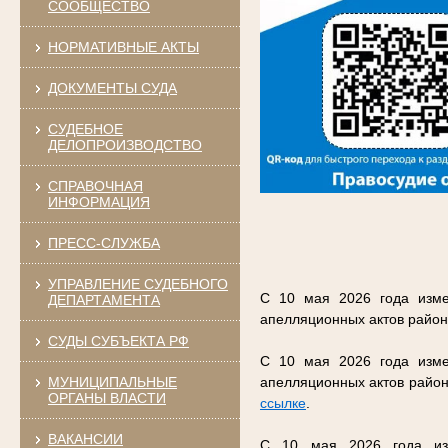
СООБЩЕСТВО
НОРМАТИВНЫЕ АКТЫ
ДОКУМЕНТЫ СУДА
СУДЕБНОЕ
ДЕЛОПРОИЗВОДСТВО
СПРАВОЧНАЯ
ИНФОРМАЦИЯ
ПРЕСС-СЛУЖБА
УПРАВЛЕНИЕ СУДЕБНОГО
С 10 мая 2026 года изме
ДЕПАРТАМЕНТА
апелляционных актов район
СУДЫ СУБЪЕКТА РФ
С 10 мая 2026 года изме
МУНИЦИПАЛЬНЫЕ
апелляционных актов район
ОРГАНЫ ВЛАСТИ
ссылке
.
ВАКАНСИИ
С 10 мая 2026 года изм