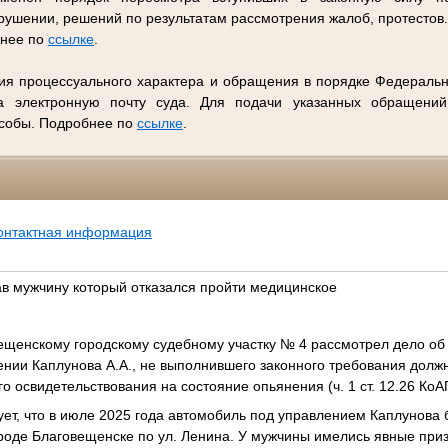
ушении, решений по результатам рассмотрения жалоб, протестов
бнее по
ссылке
.
ия процессуального характера и обращения в порядке Федеральн
 электронную почту суда. Для подачи указанных обращений
особы. Подробнее по
ссылке
.
онтактная информация
в мужчину который отказался пройти медицинское
ещенскому городскому судебному участку № 4 рассмотрел дело о
нии Каплунова А.А., не выполнившего законного требования должн
 освидетельствования на состояние опьянения (ч. 1 ст. 12.26 КоА
ует, что в июле 2025 года автомобиль под управлением Каплунова
роде Благовещенске по ул. Ленина. У мужчины имелись явные приз