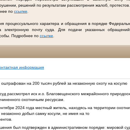
ушении, решений по результатам рассмотрения жалоб, протестов
бнее по
ссылке
.
ия процессуального характера и обращения в порядке Федеральн
 электронную почту суда. Для подачи указанных обращений
особы. Подробнее по
ссылке
.
онтактная информация
 оштрафован на 200 тысяч рублей за незаконную охоту на косулю
суд рассмотрел иск и.о. Благовещенского межрайонного природоо
ичиненного охотничьим ресурсам.
сентябре 2024 года местный житель, находясь на территории охотни
незаконно добыл самку косули, не имея на то
ентов.
шения был подтвержден в административном порядке: мировой су