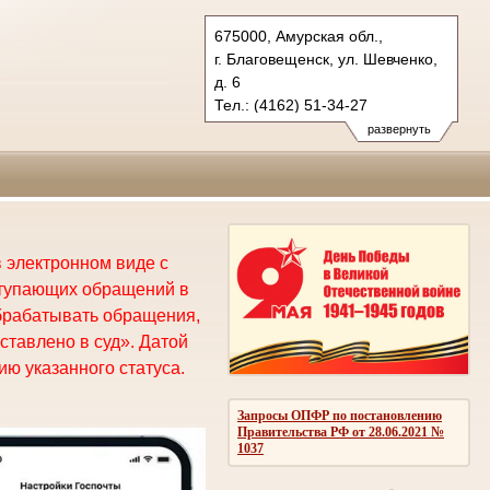
675000, Амурская обл.,
г. Благовещенск, ул. Шевченко,
д. 6
Тел.: (4162) 51-34-27
oblsud.amr@sudrf.ru
развернуть
 электронном виде с
ступающих обращений в
брабатывать обращения,
ставлено в суд». Датой
ю указанного статуса.
Запросы ОПФР по постановлению
Правительства РФ от 28.06.2021 №
1037