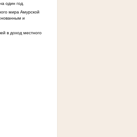
на один год.
ного мира Амурской
снованным и
лей в доход местного