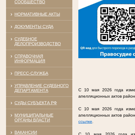
СООБЩЕСТВО
НОРМАТИВНЫЕ АКТЫ
ДОКУМЕНТЫ СУДА
СУДЕБНОЕ
ДЕЛОПРОИЗВОДСТВО
СПРАВОЧНАЯ
ИНФОРМАЦИЯ
ПРЕСС-СЛУЖБА
УПРАВЛЕНИЕ СУДЕБНОГО
С 10 мая 2026 года изме
ДЕПАРТАМЕНТА
апелляционных актов район
СУДЫ СУБЪЕКТА РФ
С 10 мая 2026 года изме
МУНИЦИПАЛЬНЫЕ
апелляционных актов район
ОРГАНЫ ВЛАСТИ
ссылке
.
ВАКАНСИИ
С 10 мая 2026 года изм