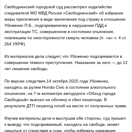
Свободненский городской суд рассмотрел ходатайство
следователя МО МВД России «Свободненский» об избрании
меры пресечения в виде заключения под стражу в отношении
Убоженко П.Б., подозреваемому в нарушении ПДД и
эксплуатации ТС, совершенном в состоянии опьянения,
повлекшем по неосторожности смерть человека (п. «а» ч. 4 ст.
264 УКРФ).
Из материалов дела следует, что Убоженко подозревается в
совершении тяжкого преступления. Наказание за него — до 12
лет лишения свободы.
По версии следствия,14 октября 2025 года Убоженко,
находясь за рулем Honda Civic в состоянии алкогольного
опьянения, на 7-м километре автодороги «Обход города
Свободный» выехал на обочину и сбил пешехода. В
результате ДТП пешеход погиб на месте от полученных травм.
Изучив материалы дела и выслушав обе стороны, суд пришел
к выводу, что подозреваемый, находясь на свободе, может
скрыться от следствия и суда, чтобы избежать наказания.