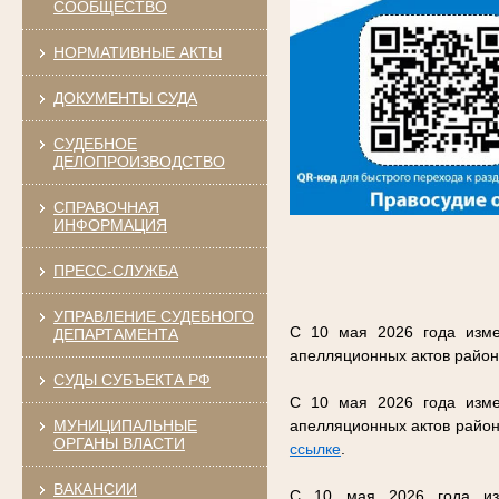
СООБЩЕСТВО
НОРМАТИВНЫЕ АКТЫ
ДОКУМЕНТЫ СУДА
СУДЕБНОЕ
ДЕЛОПРОИЗВОДСТВО
СПРАВОЧНАЯ
ИНФОРМАЦИЯ
ПРЕСС-СЛУЖБА
УПРАВЛЕНИЕ СУДЕБНОГО
С 10 мая 2026 года изме
ДЕПАРТАМЕНТА
апелляционных актов район
СУДЫ СУБЪЕКТА РФ
С 10 мая 2026 года изме
МУНИЦИПАЛЬНЫЕ
апелляционных актов район
ОРГАНЫ ВЛАСТИ
ссылке
.
ВАКАНСИИ
С 10 мая 2026 года изм