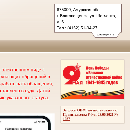
675000, Амурская обл.,
г. Благовещенск, ул. Шевченко,
д. 6
Тел.: (4162) 51-34-27
oblsud.amr@sudrf.ru
развернуть
 электронном виде с
ступающих обращений в
брабатывать обращения,
ставлено в суд». Датой
ю указанного статуса.
Запросы ОПФР по постановлению
Правительства РФ от 28.06.2021 №
1037