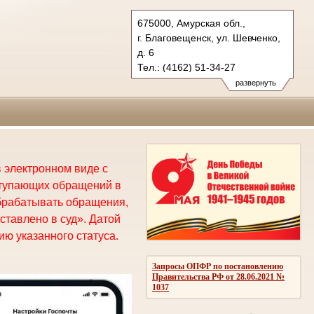
675000, Амурская обл.,
г. Благовещенск, ул. Шевченко,
д. 6
Тел.: (4162) 51-34-27
oblsud.amr@sudrf.ru
развернуть
 электронном виде с
ступающих обращений в
брабатывать обращения,
ставлено в суд». Датой
ю указанного статуса.
Запросы ОПФР по постановлению
Правительства РФ от 28.06.2021 №
1037