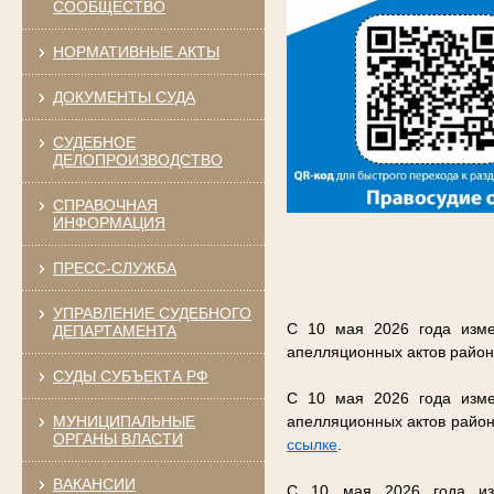
СООБЩЕСТВО
НОРМАТИВНЫЕ АКТЫ
ДОКУМЕНТЫ СУДА
СУДЕБНОЕ
ДЕЛОПРОИЗВОДСТВО
СПРАВОЧНАЯ
ИНФОРМАЦИЯ
ПРЕСС-СЛУЖБА
УПРАВЛЕНИЕ СУДЕБНОГО
С 10 мая 2026 года изме
ДЕПАРТАМЕНТА
апелляционных актов район
СУДЫ СУБЪЕКТА РФ
С 10 мая 2026 года изме
МУНИЦИПАЛЬНЫЕ
апелляционных актов район
ОРГАНЫ ВЛАСТИ
ссылке
.
ВАКАНСИИ
С 10 мая 2026 года изм