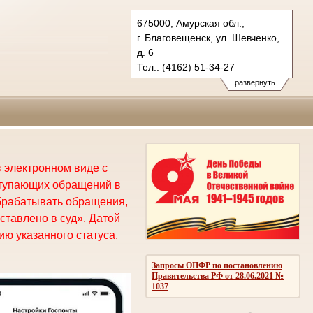
675000, Амурская обл.,
г. Благовещенск, ул. Шевченко,
д. 6
Тел.: (4162) 51-34-27
oblsud.amr@sudrf.ru
развернуть
 электронном виде с
ступающих обращений в
брабатывать обращения,
ставлено в суд». Датой
ю указанного статуса.
Запросы ОПФР по постановлению
Правительства РФ от 28.06.2021 №
1037