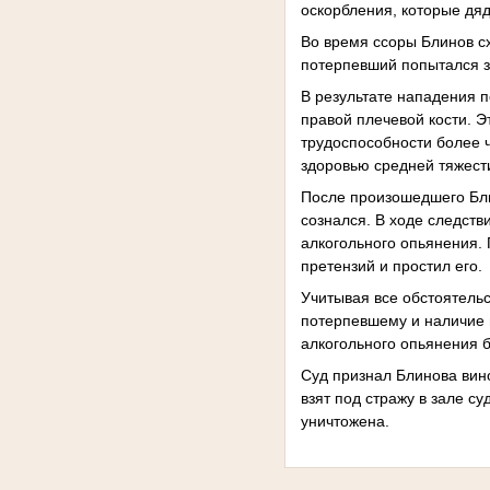
оскорбления, которые дя
Во время ссоры Блинов сх
потерпевший попытался з
В результате нападения 
правой плечевой кости. Э
трудоспособности более ч
здоровью средней тяжест
После произошедшего Бли
сознался. В ходе следств
алкогольного опьянения.
претензий и простил его.
Учитывая все обстоятель
потерпевшему и наличие 
алкогольного опьянения 
Суд признал Блинова вин
взят под стражу в зале 
уничтожена.