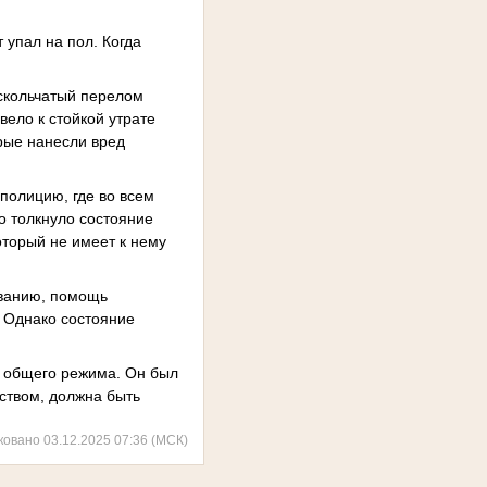
 упал на пол. Когда
скольчатый перелом
вело к стойкой утрате
орые нанесли вред
полицию, где во всем
го толкнуло состояние
оторый не имеет к нему
ованию, помощь
 Однако состояние
и общего режима. Он был
ством, должна быть
ковано 03.12.2025 07:36 (МСК)