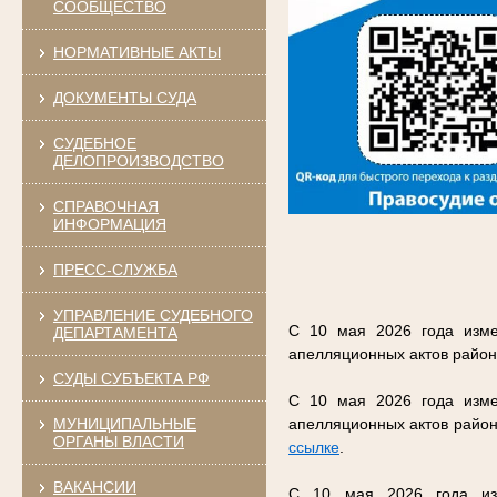
СООБЩЕСТВО
НОРМАТИВНЫЕ АКТЫ
ДОКУМЕНТЫ СУДА
СУДЕБНОЕ
ДЕЛОПРОИЗВОДСТВО
СПРАВОЧНАЯ
ИНФОРМАЦИЯ
ПРЕСС-СЛУЖБА
УПРАВЛЕНИЕ СУДЕБНОГО
С 10 мая 2026 года изме
ДЕПАРТАМЕНТА
апелляционных актов район
СУДЫ СУБЪЕКТА РФ
С 10 мая 2026 года изме
МУНИЦИПАЛЬНЫЕ
апелляционных актов район
ОРГАНЫ ВЛАСТИ
ссылке
.
ВАКАНСИИ
С 10 мая 2026 года изм