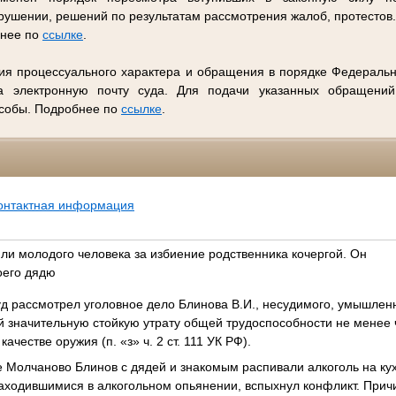
ушении, решений по результатам рассмотрения жалоб, протестов
бнее по
ссылке
.
ия процессуального характера и обращения в порядке Федеральн
 электронную почту суда. Для подачи указанных обращений
особы. Подробнее по
ссылке
.
онтактная информация
ли молодого человека за избиение родственника кочергой. Он
оего дядю
д рассмотрел уголовное дело Блинова В.И., несудимого, умышлен
 значительную стойкую утрату общей трудоспособности не менее ч
честве оружия (п. «з» ч. 2 ст. 111 УК РФ).
е Молчаново Блинов с дядей и знакомым распивали алкоголь на ку
аходившимися в алкогольном опьянении, вспыхнул конфликт. Прич