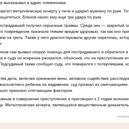
дя высказывал в адрес племянника.
ватил металлическую кочергу у печи и ударил мужчину по руке. Тот
ащититься, Блинов нанес ему еще три удара по руке.
пострадавший получил серьезные травмы. Среди них — закрытый о
то повреждение признали тяжким вредом здоровью, так как оно при
ем на треть. Также у него диагностировали другие переломы, кот
и.
нов сам вызвал скорую помощь для пострадавшего и обратился в 
ия и суда он искренне раскаялся, объяснив, что на преступление е
 Подсудимый также сообщил суду, что помирился с потерпевшим, к
ства дела, включая признание вины, активное содействие расслед
малолетнего ребенка на иждивении, суд признал их смягчающими.
было признано отягчающим фактором.
овным в совершении преступления и приговорил к 2 годам колони
суда. Металлическая кочерга, являющаяся вещественным доказатель
опубли