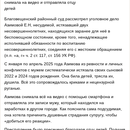
снимала на видео и отправляла отцу
детей
Благовещенский районный суд рассмотрел уголовное дело
Азимовой Е.Н, несудимой, истязавшей двух
несовершеннолетних, находящихся заранее для неё в
беспомощном состоянии, кроме того, ненадлежащее
исполнявшей обязанности по воспитанию
несовершеннолетних, соединяя его с жестоким обращением
(п.п. «а, г» ч. 2 ст. 117, ст. 156 УК РФ).
С января по апрель 2025 года Азимова из ревности и личных
конфликтов с мужем систематически истязала своих сыновей
2022 и 2024 годов рождения. Она била детей, трясла их,
душила. Всё это сопровождалось криками и нецензурной
руганью.
Азимова снимала всё на видео с помощью смартфона и
отправляла эти записи мужу, который находился на
заработках в другом городе. Как пояснила сама подсудимая,
она хотела причинить душевные страдания супругу, чтобы
«добиться его реакции».
Преступление было пресечено благодаря отцу детей. Получив