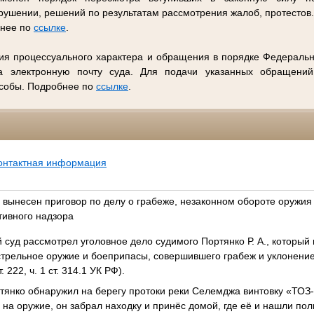
ушении, решений по результатам рассмотрения жалоб, протестов
бнее по
ссылке
.
ия процессуального характера и обращения в порядке Федеральн
 электронную почту суда. Для подачи указанных обращений
особы. Подробнее по
ссылке
.
онтактная информация
вынесен приговор по делу о грабеже, незаконном обороте оружия
тивного надзора
суд рассмотрел уголовное дело судимого Портянко Р. А., который
стрельное оружие и боеприпасы, совершившего грабеж и уклонение
т. 222, ч. 1 ст. 314.1 УК РФ).
тянко обнаружил на берегу протоки реки Селемджа винтовку «ТОЗ-
на оружие, он забрал находку и принёс домой, где её и нашли пол