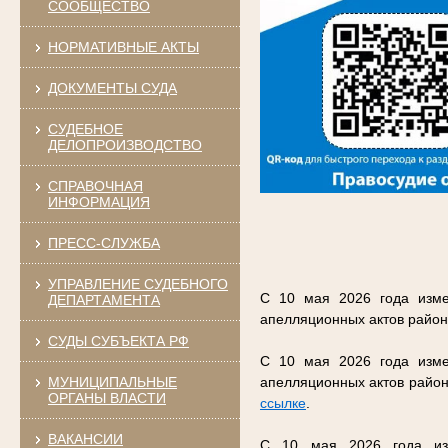
СООБЩЕСТВО
НОРМАТИВНЫЕ АКТЫ
ДОКУМЕНТЫ СУДА
СУДЕБНОЕ
ДЕЛОПРОИЗВОДСТВО
СПРАВОЧНАЯ
ИНФОРМАЦИЯ
ПРЕСС-СЛУЖБА
УПРАВЛЕНИЕ СУДЕБНОГО
С 10 мая 2026 года изме
ДЕПАРТАМЕНТА
апелляционных актов район
СУДЫ СУБЪЕКТА РФ
С 10 мая 2026 года изме
МУНИЦИПАЛЬНЫЕ
апелляционных актов район
ОРГАНЫ ВЛАСТИ
ссылке
.
ВАКАНСИИ
С 10 мая 2026 года изм