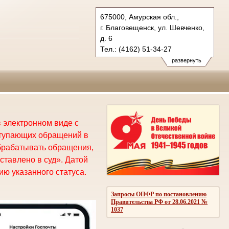
675000, Амурская обл.,
г. Благовещенск, ул. Шевченко,
д. 6
Тел.: (4162) 51-34-27
oblsud.amr@sudrf.ru
развернуть
 электронном виде с
ступающих обращений в
брабатывать обращения,
ставлено в суд». Датой
ю указанного статуса.
Запросы ОПФР по постановлению
Правительства РФ от 28.06.2021 №
1037