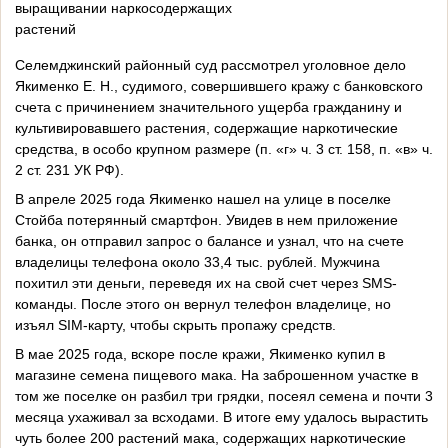
выращивании наркосодержащих
растений
Селемджинский районный суд рассмотрел уголовное дело
Якименко Е. Н., судимого, совершившего кражу с банковского
счета с причинением значительного ущерба гражданину и
культивировавшего растения, содержащие наркотические
средства, в особо крупном размере (п. «г» ч. 3 ст. 158, п. «в» ч.
2 ст. 231 УК РФ).
В апреле 2025 года Якименко нашел на улице в поселке
Стойба потерянный смартфон. Увидев в нем приложение
банка, он отправил запрос о балансе и узнал, что на счете
владелицы телефона около 33,4 тыс. рублей. Мужчина
похитил эти деньги, переведя их на свой счет через SMS-
команды. После этого он вернул телефон владелице, но
изъял SIM-карту, чтобы скрыть пропажу средств.
В мае 2025 года, вскоре после кражи, Якименко купил в
магазине семена пищевого мака. На заброшенном участке в
том же поселке он разбил три грядки, посеял семена и почти 3
месяца ухаживал за всходами. В итоге ему удалось вырастить
чуть более 200 растений мака, содержащих наркотические