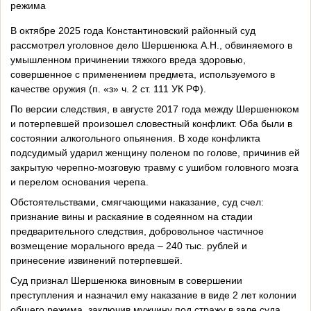
режима
В октябре 2025 года Константиновский районный суд
рассмотрел уголовное дело Шершенюка А.Н., обвиняемого в
умышленном причинении тяжкого вреда здоровью,
совершенное с применением предмета, используемого в
качестве оружия (п. «з» ч. 2 ст. 111 УК РФ).
По версии следствия, в августе 2017 года между Шершенюком
и потерпевшей произошел словестный конфликт. Оба были в
состоянии алкогольного опьянения. В ходе конфликта
подсудимый ударил женщину поленом по голове, причинив ей
закрытую черепно-мозговую травму с ушибом головного мозга
и перелом основания черепа.
Обстоятельствами, смягчающими наказание, суд счел:
признание вины и раскаяние в содеянном на стадии
предварительного следствия, добровольное частичное
возмещение морального вреда – 240 тыс. рублей и
принесение извинений потерпевшей.
Суд признал Шершенюка виновным в совершении
преступления и назначил ему наказание в виде 2 лет колонии
общего режима, заключив мужчину под стражу в зале суда.