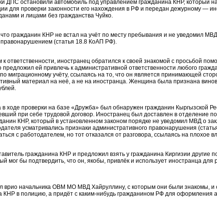
ики ДПС остановили автомобиль под управлением гражданина КНР, который 
ции для проверки законности его нахождения в РФ и передан дежурному — ин
анами и лицами без гражданства Чуйко.
 что гражданин КНР не встал на учёт по месту пребывания и не уведомил МВД
правонарушением (статья 18.8 КоАП РФ).
к ответственности, иностранец обратился к своей знакомой с просьбой пом
о предложил ей привлечь к административной ответственности любого гражд
по миграционному учёту, ссылаясь на то, что он является принимающей стор
тивный материал на неё, а не на иностранца. Женщина была признана винов
ублей.
да в ходе проверки на базе «Дружба» был обнаружен гражданин Кыргызской Р
евший при себе трудовой договор. Иностранец был доставлен в отделение пол
данин КНР, который в установленном законом порядке не уведомил МВД о зак
одателя усматривались признаки административного правонарушения (статья
ться с работодателем, но тот отказался от разговора, ссылаясь на плохое в
авитель гражданина КНР и предложил взять у гражданина Киргизии другие пок
ый мог бы подтвердить, что он, якобы, привлёк и использует иностранца для
л врио начальника ОВМ МО МВД Хайруллину, с которым они были знакомы, и с
а КНР в полицию, а придёт с каким-нибудь гражданином РФ для оформления 