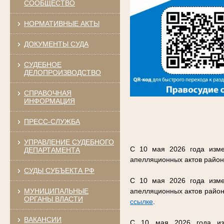
СООБЩЕСТВО
НОРМАТИВНЫЕ АКТЫ
ДОКУМЕНТЫ СУДА
СУДЕБНОЕ
ДЕЛОПРОИЗВОДСТВО
СПРАВОЧНАЯ
ИНФОРМАЦИЯ
ПРЕСС-СЛУЖБА
УПРАВЛЕНИЕ СУДЕБНОГО
С 10 мая 2026 года изме
ДЕПАРТАМЕНТА
апелляционных актов район
СУДЫ СУБЪЕКТА РФ
С 10 мая 2026 года изме
МУНИЦИПАЛЬНЫЕ
апелляционных актов район
ОРГАНЫ ВЛАСТИ
ссылке
.
ВАКАНСИИ
С 10 мая 2026 года изм