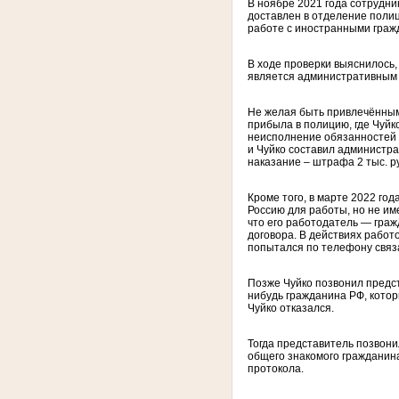
В ноябре 2021 года сотрудн
доставлен в отделение поли
работе с иностранными гражд
В ходе проверки выяснилось,
является административным 
Не желая быть привлечённым 
прибыла в полицию, где Чуйк
неисполнение обязанностей 
и Чуйко составил администра
наказание – штрафа 2 тыс. р
Кроме того, в марте 2022 го
Россию для работы, но не им
что его работодатель — граж
договора. В действиях работ
попытался по телефону связа
Позже Чуйко позвонил предст
нибудь гражданина РФ, котор
Чуйко отказался.
Тогда представитель позвони
общего знакомого гражданин
протокола.