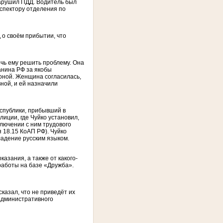
нарушил ПДД. Водитель был
спектору отделения по
 о своём прибытии, что
очь ему решить проблему. Она
анина РФ за якобы
оной. Женщина согласилась,
ной, и ей назначили
еспублики, прибывший в
иции, где Чуйко установил,
лючении с ним трудового
 18.15 КоАП РФ). Чуйко
ладение русским языком.
азания, а также от какого-
 работы на базе «Дружба».
казал, что не приведёт их
административного