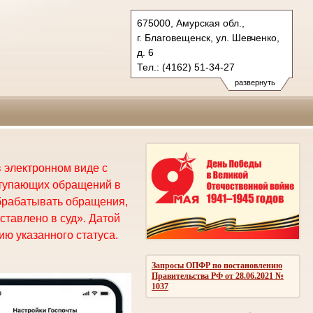
675000, Амурская обл.,
г. Благовещенск, ул. Шевченко,
д. 6
Тел.: (4162) 51-34-27
oblsud.amr@sudrf.ru
развернуть
 электронном виде с
ступающих обращений в
брабатывать обращения,
ставлено в суд». Датой
ю указанного статуса.
Запросы ОПФР по постановлению
Правительства РФ от 28.06.2021 №
1037