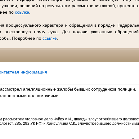
ушении, решений по результатам рассмотрения жалоб, протестов
бнее по
ссылке
.
ия процессуального характера и обращения в порядке Федеральн
 электронную почту суда. Для подачи указанных обращений
особы. Подробнее по
ссылке
.
онтактная информация
рассмотрел апелляционные жалобы бывших сотрудников полиции,
должностными полномочиями
уд рассмотрел уголовное дело Чуйко А.И., дважды злоупотребившего должно
ог (ст. 285, 292 УК РФ) и Хайруллина С.К., злоупотребившего должностными