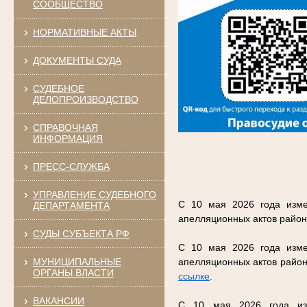
СООБЩЕСТВО
НОРМАТИВНЫЕ АКТЫ
ДОКУМЕНТЫ СУДА
СУДЕБНОЕ
ДЕЛОПРОИЗВОДСТВО
СПРАВОЧНАЯ
ИНФОРМАЦИЯ
ПРЕСС-СЛУЖБА
УПРАВЛЕНИЕ СУДЕБНОГО
С 10 мая 2026 года изме
ДЕПАРТАМЕНТА
апелляционных актов район
СУДЫ СУБЪЕКТА РФ
С 10 мая 2026 года изме
МУНИЦИПАЛЬНЫЕ
апелляционных актов район
ОРГАНЫ ВЛАСТИ
ссылке
.
ВАКАНСИИ
С 10 мая 2026 года изм