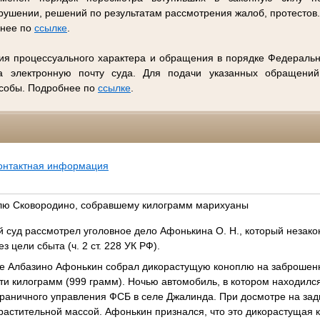
ушении, решений по результатам рассмотрения жалоб, протестов
бнее по
ссылке
.
ия процессуального характера и обращения в порядке Федеральн
 электронную почту суда. Для подачи указанных обращений
особы. Подробнее по
ссылке
.
онтактная информация
елю Сковородино, собравшему килограмм марихуаны
 суд рассмотрел уголовное дело Афонькина О. Н., который незако
з цели сбыта (ч. 2 ст. 228 УК РФ).
еле Албазино Афонькин собрал дикорастущую коноплю на заброше
ти килограмм (999 грамм). Ночью автомобиль, в котором находилс
граничного управления ФСБ в селе Джалинда. При досмотре на зад
растительной массой. Афонькин признался, что это дикорастущая 