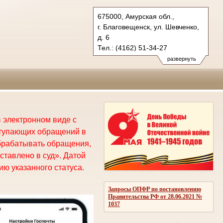
675000, Амурская обл.,
г. Благовещенск, ул. Шевченко,
д. 6
Тел.: (4162) 51-34-27
oblsud.amr@sudrf.ru
развернуть
 электронном виде с
ступающих обращений в
брабатывать обращения,
ставлено в суд». Датой
ю указанного статуса.
Запросы ОПФР по постановлению
Правительства РФ от 28.06.2021 №
1037