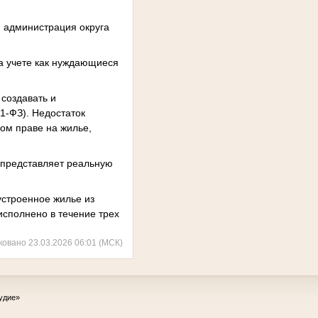
, администрация округа
на учете как нуждающиеся
 создавать и
1-ФЗ). Недостаток
ом праве на жилье,
 представляет реальную
устроенное жилье из
сполнено в течение трех
ковано 23.03.2026 06:01 (МСК)
удие»