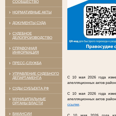
СООБЩЕСТВО
НОРМАТИВНЫЕ АКТЫ
ДОКУМЕНТЫ СУДА
СУДЕБНОЕ
ДЕЛОПРОИЗВОДСТВО
СПРАВОЧНАЯ
ИНФОРМАЦИЯ
ПРЕСС-СЛУЖБА
УПРАВЛЕНИЕ СУДЕБНОГО
С 10 мая 2026 года изме
ДЕПАРТАМЕНТА
апелляционных актов район
СУДЫ СУБЪЕКТА РФ
С 10 мая 2026 года изме
МУНИЦИПАЛЬНЫЕ
апелляционных актов район
ОРГАНЫ ВЛАСТИ
ссылке
.
ВАКАНСИИ
С 10 мая 2026 года изм