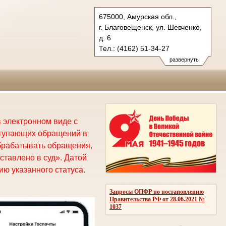
675000, Амурская обл.,
г. Благовещенск, ул. Шевченко,
д. 6
Тел.: (4162) 51-34-27
oblsud.amr@sudrf.ru
развернуть
 электронном виде с
ступающих обращений в
брабатывать обращения,
ставлено в суд». Датой
ю указанного статуса.
Запросы ОПФР по постановлению
Правительства РФ от 28.06.2021 №
1037