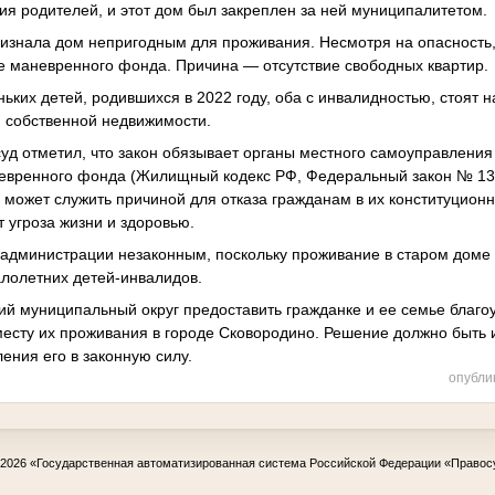
ия родителей, и этот дом был закреплен за ней муниципалитетом.
признала дом непригодным для проживания. Несмотря на опасность
е маневренного фонда. Причина — отсутствие свободных квартир.
ких детей, родившихся в 2022 году, оба с инвалидностью, стоят 
й собственной недвижимости.
уд отметил, что закон обязывает органы местного самоуправления
евренного фонда (Жилищный кодекс РФ, Федеральный закон № 13
может служить причиной для отказа гражданам в их конституционн
 угроза жизни и здоровью.
 администрации незаконным, поскольку проживание в старом доме
алолетних детей-инвалидов.
ий муниципальный округ предоставить гражданке и ее семье благо
есту их проживания в городе Сковородино. Решение должно быть и
ения его в законную силу.
опубли
-2026
«Государственная автоматизированная система Российской Федерации «Правос