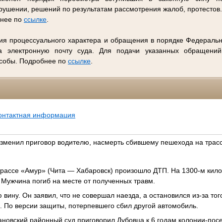
ушении, решений по результатам рассмотрения жалоб, протестов
бнее по
ссылке
.
ия процессуального характера и обращения в порядке Федеральн
 электронную почту суда. Для подачи указанных обращений
особы. Подробнее по
ссылке
.
онтактная информация
изменил приговор водителю, насмерть сбившему пешехода на трас
трассе «Амур» (Чита — Хабаровск) произошло ДТП. На 1300-м кило
Мужчина погиб на месте от полученных травм.
вину. Он заявил, что не совершал наезда, а остановился из-за того
. По версии защиты, потерпевшего сбил другой автомобиль.
ановский районный суд приговорил Дубовца к 6 годам колонии-по