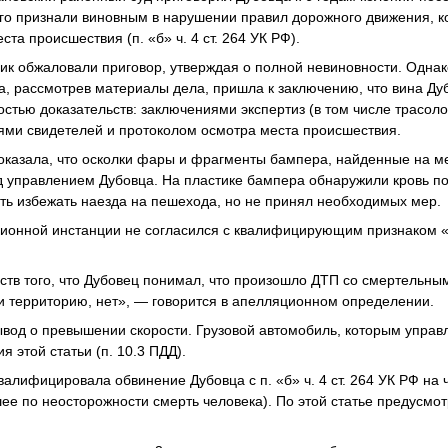
Его признали виновным в нарушении правил дорожного движения, к
та происшествия (п. «б» ч. 4 ст. 264 УК РФ).
ик обжаловали приговор, утверждая о полной невиновности. Однак
а, рассмотрев материалы дела, пришла к заключению, что вина Ду
стью доказательств: заключениями экспертиз (в том числе трасоло
иями свидетелей и протоколом осмотра места происшествия.
 показала, что осколки фары и фрагменты бампера, найденные на 
управлением Дубовца. На пластике бампера обнаружили кровь по
ть избежать наезда на пешехода, но не принял необходимых мер.
ционной инстанции не согласился с квалифицирующим признаком 
тв того, что Дубовец понимал, что произошло ДТП со смертельным
и территорию, нет», — говорится в апелляционном определении.
ывод о превышении скорости. Грузовой автомобиль, которым управ
 этой статьи (п. 10.3 ПДД).
алифицировала обвинение Дубовца с п. «б» ч. 4 ст. 264 УК РФ на ч.
е по неосторожности смерть человека). По этой статье предусмотр