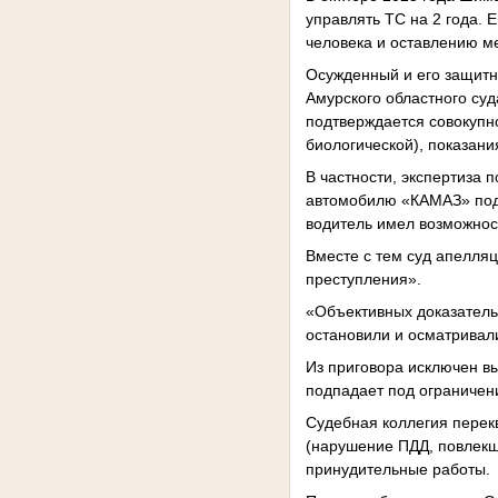
управлять ТС на 2 года. 
человека и оставлению мес
Осужденный и его защитн
Амурского областного суд
подтверждается совокупно
биологической), показан
В частности, экспертиза
автомобилю «КАМАЗ» под 
водитель имел возможнос
Вместе с тем суд апелля
преступления».
«Объективных доказательс
остановили и осматривал
Из приговора исключен в
подпадает под ограничения
Судебная коллегия перекв
(нарушение ПДД, повлекше
принудительные работы.