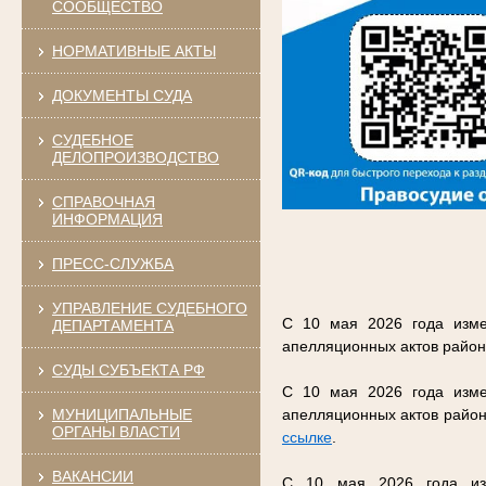
СООБЩЕСТВО
НОРМАТИВНЫЕ АКТЫ
ДОКУМЕНТЫ СУДА
СУДЕБНОЕ
ДЕЛОПРОИЗВОДСТВО
СПРАВОЧНАЯ
ИНФОРМАЦИЯ
ПРЕСС-СЛУЖБА
УПРАВЛЕНИЕ СУДЕБНОГО
С 10 мая 2026 года изме
ДЕПАРТАМЕНТА
апелляционных актов район
СУДЫ СУБЪЕКТА РФ
С 10 мая 2026 года изме
МУНИЦИПАЛЬНЫЕ
апелляционных актов район
ОРГАНЫ ВЛАСТИ
ссылке
.
ВАКАНСИИ
С 10 мая 2026 года изм