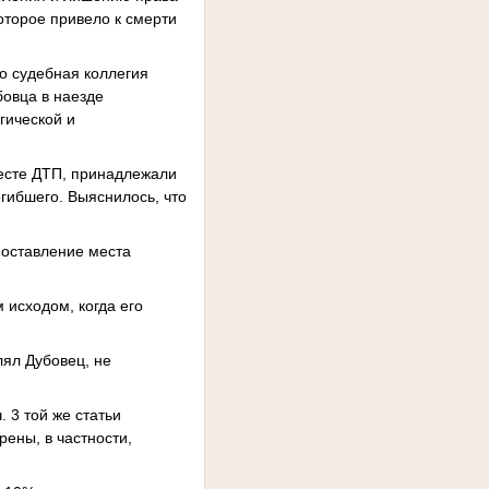
оторое привело к смерти
о судебная коллегия
бовца в наезде
гической и
месте ДТП, принадлежали
гибшего. Выяснилось, что
«оставление места
 исходом, когда его
лял Дубовец, не
 3 той же статьи
ены, в частности,