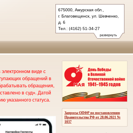
675000, Амурская обл.,
г. Благовещенск, ул. Шевченко,
д. 6
Тел.: (4162) 51-34-27
oblsud.amr@sudrf.ru
развернуть
 электронном виде с
ступающих обращений в
брабатывать обращения,
ставлено в суд». Датой
ю указанного статуса.
Запросы ОПФР по постановлению
Правительства РФ от 28.06.2021 №
1037