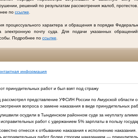
ушении, решений по результатам рассмотрения жалоб, протестов
бнее по
ссылке
.
ия процессуального характера и обращения в порядке Федеральн
 электронную почту суда. Для подачи указанных обращений
особы. Подробнее по
ссылке
.
онтактная информация
от принудительных работ и был взят под стражу
 рассмотрел представление УФСИН России по Амурской области о
смотрения вопроса о замене наказания в виде принудительных ра
лишвили осудили в Тындинском районном суде за неуплату алименто
 исправительных работ с удержанием 5% зарплаты в пользу госуда
овестно отнесся к отбыванию наказания к исполнению наказания. 
ь исправительных работ более строгим наказанием — принудител