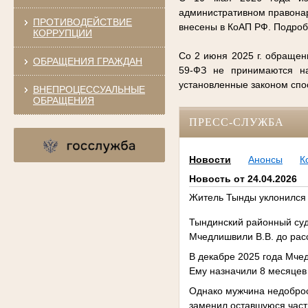
административном правонар
ПРОТИВОДЕЙСТВИЕ
внесены в КоАП РФ. Подро
КОРРУПЦИИ
Со 2 июня 2025 г. обращен
ОБРАЩЕНИЯ ГРАЖДАН
59-ФЗ не принимаются на
установленные законом сп
ВНЕПРОЦЕССУАЛЬНЫЕ
ОБРАЩЕНИЯ
ПРЕСС-СЛУЖБА
Новости
Анонсы
К
Новость от 24.04.2026
Житель Тынды уклонился 
Тындинский районный суд
Мчедлишвили В.В. до рас
В декабре 2025 года Мчед
Ему назначили 8 месяцев
Однако мужчина недоброс
заменил оставшуюся част