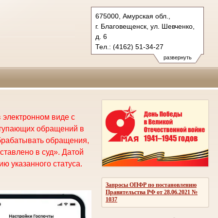
675000, Амурская обл.,
г. Благовещенск, ул. Шевченко,
д. 6
Тел.: (4162) 51-34-27
oblsud.amr@sudrf.ru
развернуть
 электронном виде с
ступающих обращений в
брабатывать обращения,
ставлено в суд». Датой
ю указанного статуса.
Запросы ОПФР по постановлению
Правительства РФ от 28.06.2021 №
1037