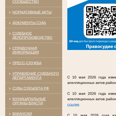
СООБЩЕСТВО
НОРМАТИВНЫЕ АКТЫ
ДОКУМЕНТЫ СУДА
СУДЕБНОЕ
ДЕЛОПРОИЗВОДСТВО
СПРАВОЧНАЯ
ИНФОРМАЦИЯ
ПРЕСС-СЛУЖБА
УПРАВЛЕНИЕ СУДЕБНОГО
С 10 мая 2026 года изме
ДЕПАРТАМЕНТА
апелляционных актов район
СУДЫ СУБЪЕКТА РФ
С 10 мая 2026 года изме
МУНИЦИПАЛЬНЫЕ
апелляционных актов район
ОРГАНЫ ВЛАСТИ
ссылке
.
ВАКАНСИИ
С 10 мая 2026 года изм