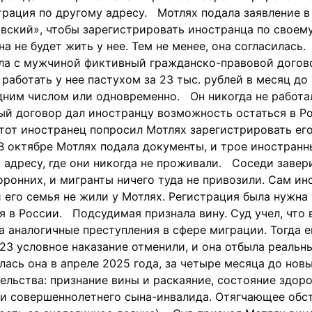
трация по другому адресу. Мотлях подала заявление 
ский», чтобы зарегистрировать иностранца по своему
на не будет жить у нее. Тем не менее, она согласилась.
ила с мужчиной фиктивный гражданско-правовой догов
аботать у нее пастухом за 23 тыс. рублей в месяц до 
ним числом или одновременно. Он никогда не работал
ый договор дал иностранцу возможность остаться в Р
этот иностранец попросил Мотлях зарегистрировать его
В октябре Мотлях подала документы, и трое иностран
 адресу, где они никогда не проживали. Соседи завери
оронних, и мигранты ничего туда не привозили. Сам ин
и его семья не жили у Мотлях. Регистрация была нужна
я в России. Подсудимая признала вину. Суд учел, что 
 аналогичные преступления в сфере миграции. Тогда ей
023 условное наказание отменили, и она отбыла реальн
лась она в апреле 2025 года, за четыре месяца до но
льства: признание вины и раскаяние, состояние здор
и совершеннолетнего сына-инвалида. Отягчающее обст