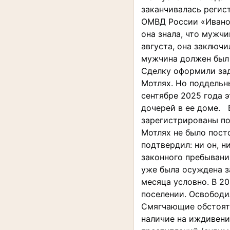
заканчивалась регис
ОМВД России «Иванов
она знала, что мужчи
августа, она заключ
мужчина должен был р
Сделку оформили зад
Мотлях. Но поддельн
сентябре 2025 года 
дочерей в ее доме. 
зарегистрированы по
Мотлях не было пост
подтвердил: ни он, н
законного пребывани
уже была осуждена за
месяца условно. В 2
поселении. Освободи
Смягчающие обстояте
наличие на иждивени