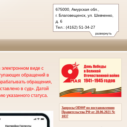
675000, Амурская обл.,
г. Благовещенск, ул. Шевченко,
д. 6
Тел.: (4162) 51-34-27
oblsud.amr@sudrf.ru
развернуть
 электронном виде с
ступающих обращений в
брабатывать обращения,
ставлено в суд». Датой
ю указанного статуса.
Запросы ОПФР по постановлению
Правительства РФ от 28.06.2021 №
1037