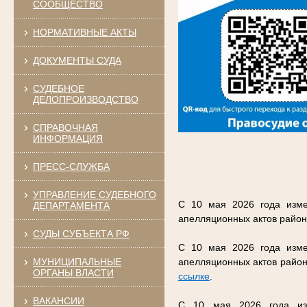
СООБЩЕСТВО
НОРМАТИВНЫЕ АКТЫ
ДОКУМЕНТЫ СУДА
СУДЕБНОЕ
ДЕЛОПРОИЗВОДСТВО
СПРАВОЧНАЯ
ИНФОРМАЦИЯ
ПРЕСС-СЛУЖБА
УПРАВЛЕНИЕ СУДЕБНОГО
С 10 мая 2026 года изме
ДЕПАРТАМЕНТА
апелляционных актов район
СУДЫ СУБЪЕКТА РФ
С 10 мая 2026 года изме
МУНИЦИПАЛЬНЫЕ
апелляционных актов район
ОРГАНЫ ВЛАСТИ
ссылке
.
ВАКАНСИИ
С 10 мая 2026 года изм