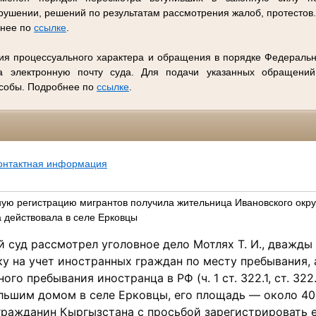
ушении, решений по результатам рассмотрения жалоб, протестов
бнее по
ссылке
.
ия процессуального характера и обращения в порядке Федеральн
 электронную почту суда. Для подачи указанных обращений
особы. Подробнее по
ссылке
.
онтактная информация
ную регистрацию мигрантов получила жительница Ивановского окру
 действовала в селе Ерковцы
 суд рассмотрел уголовное дело Мотлях Т. И., дважд
у на учет иностранных граждан по месту пребывания, 
го пребывания иностранца в РФ (ч. 1 ст. 322.1, ст. 322.
льшим домом в селе Ерковцы, его площадь — около 40
 гражданин Кыргызстана с просьбой зарегистрировать е