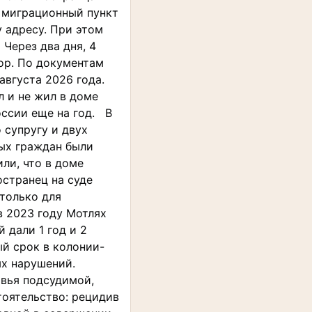
в миграционный пункт
 адресу. При этом
 Через два дня, 4
ор. По документам
августа 2026 года.
 и не жил в доме
оссии еще на год. В
 супругу и двух
ных граждан были
ли, что в доме
остранец на суде
 только для
в 2023 году Мотлях
 дали 1 год и 2
ый срок в колонии-
вых нарушений.
овья подсудимой,
оятельство: рецидив