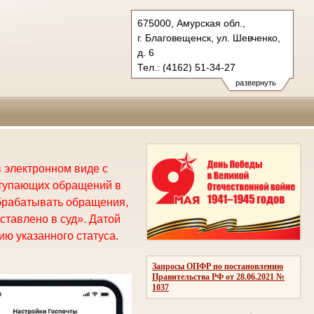
675000, Амурская обл.,
г. Благовещенск, ул. Шевченко,
д. 6
Тел.: (4162) 51-34-27
oblsud.amr@sudrf.ru
развернуть
 электронном виде с
ступающих обращений в
брабатывать обращения,
ставлено в суд». Датой
ю указанного статуса.
Запросы ОПФР по постановлению
Правительства РФ от 28.06.2021 №
1037