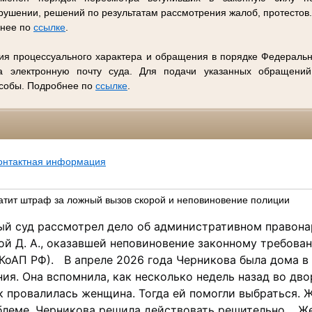
ушении, решений по результатам рассмотрения жалоб, протестов
бнее по
ссылке
.
ия процессуального характера и обращения в порядке Федеральн
 электронную почту суда. Для подачи указанных обращений
особы. Подробнее по
ссылке
.
онтактная информация
тит штраф за ложный вызов скорой и неповиновение полиции
ый суд рассмотрел дело об административном правона
й Д. А., оказавшей неповиновение законному требова
.3 КоАП РФ). В апреле 2026 года Черникова была дома в
ия. Она вспомнила, как несколько недель назад во дво
 провалилась женщина. Тогда ей помогли выбраться. 
блеме, Черникова решила действовать решительно. Ж