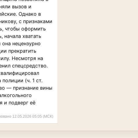
няли вызов и
йские. Однако в
никову, с признаками
ь, чтобы оформить
, начала хватать
м она нецензурно
ии прекратить
илу. Несмотря на
енил спецсредство.
 квалифицировал
олиции (ч. 1 ст.
тво — признание вины
алкогольного
 и подверг её
ковано 12.05.2026 05:05 (МСК)