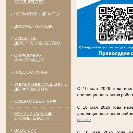
СООБЩЕСТВО
НОРМАТИВНЫЕ АКТЫ
ДОКУМЕНТЫ СУДА
СУДЕБНОЕ
ДЕЛОПРОИЗВОДСТВО
СПРАВОЧНАЯ
ИНФОРМАЦИЯ
ПРЕСС-СЛУЖБА
УПРАВЛЕНИЕ СУДЕБНОГО
С 10 мая 2026 года изме
ДЕПАРТАМЕНТА
апелляционных актов район
СУДЫ СУБЪЕКТА РФ
С 10 мая 2026 года изме
МУНИЦИПАЛЬНЫЕ
апелляционных актов район
ОРГАНЫ ВЛАСТИ
ссылке
.
ВАКАНСИИ
С 10 мая 2026 года изм