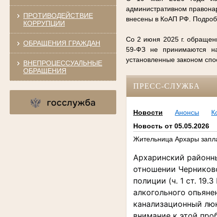
административном правонар
ПРОТИВОДЕЙСТВИЕ
внесены в КоАП РФ. Подро
КОРРУПЦИИ
Со 2 июня 2025 г. обращен
ОБРАЩЕНИЯ ГРАЖДАН
59-ФЗ не принимаются на
установленные законом сп
ВНЕПРОЦЕССУАЛЬНЫЕ
ОБРАЩЕНИЯ
ПРЕСС-СЛУЖБА
Новости
Анонсы
К
Новость от 05.05.2026
Жительница Архары запла
Архаринский районн
отношении Черниково
полиции (ч. 1 ст. 19
алкогольного опьянен
канализационный люк
внимание к этой про