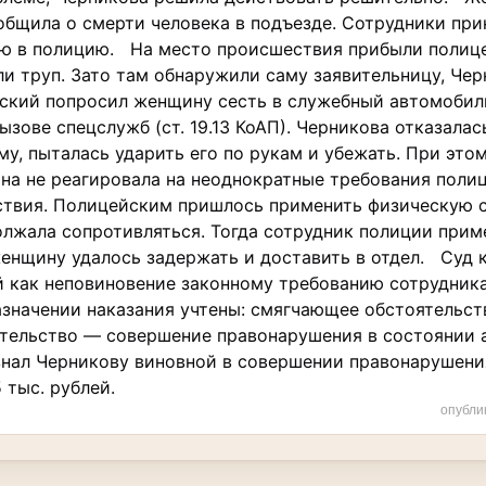
бщила о смерти человека в подъезде. Сотрудники при
ю в полицию. На место происшествия прибыли полице
ли труп. Зато там обнаружили саму заявительницу, Чер
ский попросил женщину сесть в служебный автомобил
зове спецслужб (ст. 19.13 КоАП). Черникова отказалась
му, пыталась ударить его по рукам и убежать. При это
а не реагировала на неоднократные требования полиц
твия. Полицейским пришлось применить физическую с
олжала сопротивляться. Тогда сотрудник полиции прим
женщину удалось задержать и доставить в отдел. Суд
 как неповиновение законному требованию сотрудника п
назначении наказания учтены: смягчающее обстоятельс
тельство — совершение правонарушения в состоянии 
нал Черникову виновной в совершении правонарушения
 тыс. рублей.
опубли