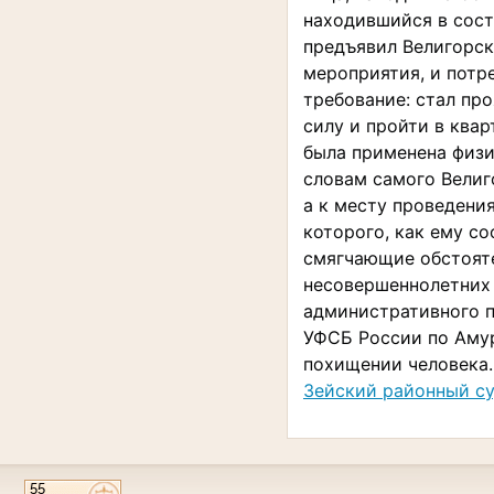
находившийся в сос
предъявил Велигорск
мероприятия, и потр
требование: стал пр
силу и пройти в ква
была применена физи
словам самого Велиго
а к месту проведени
которого, как ему с
смягчающие обстояте
несовершеннолетних
административного п
УФСБ России по Аму
похищении человека.
Зейский районный су