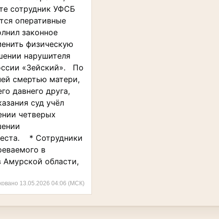
те сотрудник УФСБ
ятся оперативные
олнил законное
именить физическую
ошении нарушителя
России «Зейский». По
ней смертью матери,
го давнего друга,
азания суд учёл
ении четверых
шении
ареста. * Сотрудники
реваемого в
в Амурской области,
ковано 13.05.2026 04:06 (МСК)