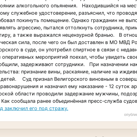
тоянии алкогольного опьянения. Находившийся на мес
ому служебное удостоверение, разъяснил, что провод
ебовал покинуть помещение. Однако гражданин не вып
оявлять агрессию, пытался оттолкнуть сотрудника, пр
ртиру, а также выражался нецензурной бранью. В отн
ческая сила, после чего он был доставлен в МО МВД 
рского в суде, он употребил спиртное в связи с недав
я оперативных мероприятий поехал, чтобы увидеть свое
ообщили, задерживают сотрудники. При назначении нак
льства: признание вины, раскаяние, наличие на иждив
 детей. Суд признал Велигорского виновным в совер
равонарушения и назначил ему наказание - 12 суток 
рской области проводили задержание мужчины, подоз
 Как сообщала ранее объединённая пресс-служба судо
д заключил его под стражу.
опубли