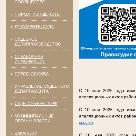
СООБЩЕСТВО
НОРМАТИВНЫЕ АКТЫ
ДОКУМЕНТЫ СУДА
СУДЕБНОЕ
ДЕЛОПРОИЗВОДСТВО
СПРАВОЧНАЯ
ИНФОРМАЦИЯ
ПРЕСС-СЛУЖБА
УПРАВЛЕНИЕ СУДЕБНОГО
С 10 мая 2026 года изме
ДЕПАРТАМЕНТА
апелляционных актов район
СУДЫ СУБЪЕКТА РФ
С 10 мая 2026 года изме
МУНИЦИПАЛЬНЫЕ
апелляционных актов район
ОРГАНЫ ВЛАСТИ
ссылке
.
ВАКАНСИИ
С 10 мая 2026 года изм