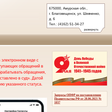
675000, Амурская обл.,
г. Благовещенск, ул. Шевченко,
д. 6
Тел.: (4162) 51-34-27
oblsud.amr@sudrf.ru
развернуть
 электронном виде с
ступающих обращений в
брабатывать обращения,
ставлено в суд». Датой
ю указанного статуса.
Запросы ОПФР по постановлению
Правительства РФ от 28.06.2021 №
1037