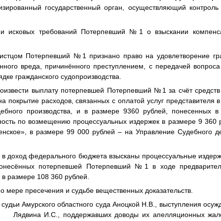
изированный государственный орган, осуществляющий контроль
ии исковых требований
Потерпевший №1
о взыскании компенс
 истцом
Потерпевший №1
признано право на удовлетворение гра
ного вреда, причинённого преступлением, с передачей вопрос
ядке гражданского судопроизводства.
роизвести выплату потерпевшей
Потерпевший №1
за счёт средст
а покрытие расходов, связанных с оплатой услуг представителя в
ебного производства, и в размере 9360 рублей, понесенных в
ность по возмещению процессуальных издержек в размере 9 360 
нское», в размере 99 000 рублей – на Управление Судебного д
 доход федерального бюджета взысканы процессуальные издержк
 понесённых потерпевшей
Потерпевший №1
в ходе предварител
 в размере 108 360 рублей.
о мере пресечения и судьбе вещественных доказательств.
судьи Амурского областного суда Аноцкой Н.В., выступления осужд
 Лядвина И.С., поддержавших доводы их апелляционных жало