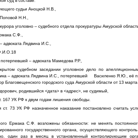
ой суд в составе:
ующего судьи Аноцкой Н.В.,
Поповой Н.Н.,
урора уголовно – судебного отдела прокуратуры Амурской области
мака С.Ф.,
 адвоката Лядвина И.С.,
.И.О.18
отерпевшей – адвоката Мамедова Р.Р.,
ткрытом судебном заседании уголовное дело по апелляционны
ника – адвоката Лядвина И.С., потерпевшей Василенко Я.Ю., её п
ор Благовещенского городского суда Амурской области от 13 марта
едорович, родившийся
<дата>
в
<адрес>
, не судимый,
ст. 167 УК РФ к двум годам лишения свободы.
т. 73 УК РФ назначенное наказание постановлено считать усл
 Ермака С.Ф. возложены обязанности: не менять постоянного
ированного государственного органа, осуществляющего контроль
но, один раз в месяц в установленный контролирующим орг