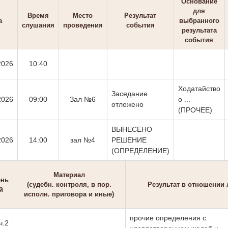
Основание
для
Время
Место
Результат
а
выбранного
слушания
проведения
события
результата
события
2026
10:40
Ходатайство
Заседание
2026
09:00
Зал №6
о ...
отложено
(ПРОЧЕЕ)
ВЫНЕСЕНО
2026
14:00
зал №4
РЕШЕНИЕ
(ОПРЕДЕЛЕНИЕ)
Материал
ень
(судебн. контроля, в пор.
Результат в отношении 
й
исполн. приговора и иные)
прочие определения с
ч.2