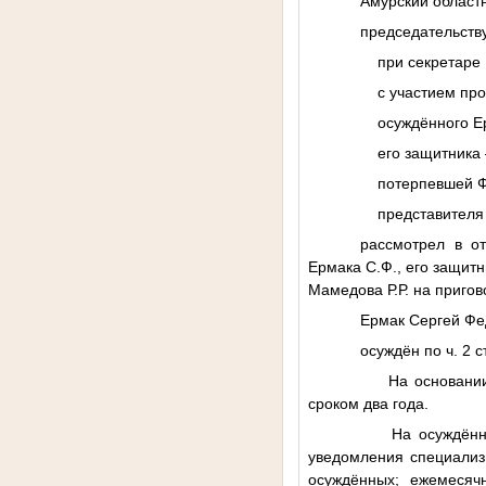
Амурский областн
председательств
при секретаре 
с участием прок
осуждённого Ер
его защитника –
потерпевшей
Ф
представителя п
рассмотрел в о
Ермака С.Ф., его защит
Мамедова Р.Р. на пригов
Ермак Сергей Ф
осуждён по ч. 2 
На основании с
сроком два года.
На осуждённого
уведомления специализ
осуждённых; ежемесяч