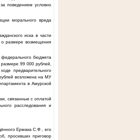
 за поведением условно
ации морального вреда
жданского иска в части
а о размере возмещения
в федерального бюджета
 размере 99 000 рублей,
 ходе предварительного
рублей возложена на МУ
епартамента в Амурской
и, связанные с оплатой
ьного расследования и
ённого Ермака С.Ф., его
б, просивших приговор