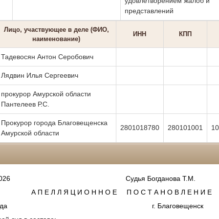
удовлетворением жалоб и
представлений
Лицо, участвующее в деле (ФИО,
ИНН
КПП
наименование)
Тадевосян Антон Серобович
Лядвин Илья Сергеевич
прокурор Амурской области
Пантелеев Р.С.
Прокурор города Благовещенска
2801018780
280101001
10
Амурской области
2-658/2026 Судья Богданова Т.М.
А П Е Л Л Я Ц И О Н Н О Е П О С Т А Н О В Л Е Н И Е
 2026 года г. Благовещенск