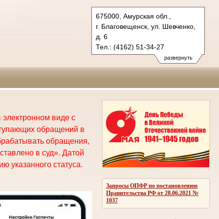
675000, Амурская обл.,
г. Благовещенск, ул. Шевченко,
д. 6
Тел.: (4162) 51-34-27
oblsud.amr@sudrf.ru
развернуть
 электронном виде с
ступающих обращений в
брабатывать обращения,
ставлено в суд». Датой
ю указанного статуса.
Запросы ОПФР по постановлению
Правительства РФ от 28.06.2021 №
1037