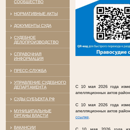
СООБЩЕСТВО
НОРМАТИВНЫЕ АКТЫ
ДОКУМЕНТЫ СУДА
СУДЕБНОЕ
ДЕЛОПРОИЗВОДСТВО
СПРАВОЧНАЯ
ИНФОРМАЦИЯ
ПРЕСС-СЛУЖБА
УПРАВЛЕНИЕ СУДЕБНОГО
С 10 мая 2026 года изме
ДЕПАРТАМЕНТА
апелляционных актов район
СУДЫ СУБЪЕКТА РФ
С 10 мая 2026 года изме
МУНИЦИПАЛЬНЫЕ
апелляционных актов район
ОРГАНЫ ВЛАСТИ
ссылке
.
ВАКАНСИИ
С 10 мая 2026 года изм