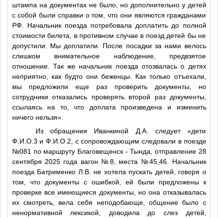
штампа на документах не было, но дополнительно у детей
с собой были справки о том, что они являются гражданами
РФ. Начальник поезда потребовала доплатить до полной
стоимости билета, в противном случае в поезд детей бы не
допустили. Мы доплатили. После посадки за нами велось
слишком внимательное наблюдение, предвзятое
отношение. Так же начальник поезда отозвалась о детях
неприятно, как будто они беженцы. Как только отъехали,
мы предложили еще раз проверить документы, но
сотрудники отказались проверять второй раз документы,
ссылаясь на то, что доплата произведена и изменить
ничего нельзя».
Из обращения Иванкиной Д.А. следует «дети
Ф.И.О.3
и
Ф.И.О.2
, с сопровождающим следовали в поезде
№081 по маршруту Благовещенск - Тында, отправление 28
сентября 2025 года вагон №8, места №45,46. Начальник
поезда Батрименко Л.В. не хотела пускать детей, говоря о
том, что документы с ошибкой, ей были предложены к
проверке все имеющиеся документы, но она отказывалась
их смотреть, вела себя неподобающе, общение было с
ненормативной лексикой, доводила до слез детей,