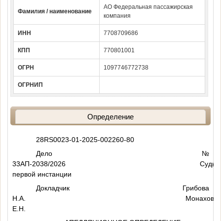
АО Федеральная пассажирская
Фамилия / наименование
компания
ИНН
7708709686
КПП
770801001
ОГРН
1097746772738
ОГРНИП
Определение
28RS0023-01-2025-002260-80
Дело №
33АП-2038/2026 Судья
первой инстанции
Докладчик Грибова
Н.А. Монахова
Е.Н.