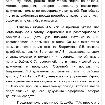
вагон, где ехали ребята. Дети Мороз сидели на боковых
местах, проводник повторно проверила у пассажиров
документы, только не проверила у этих детей. При обходе
кто-то из работников поезда потребовал закрыть окно, хотя
в других купе окна были открыты.
Ответчик Якупов И.А. иск не признал, указав, что
когда подошел к вагону, Батрименко Л.В. разговаривала с
Бабюком С.С., дети уже плакали. Батрименко Л.В.
разговаривала на повышенных тонах, Оськина также стала
повышать голос после того, как Батрименко Л.В. назвала
детей «беженцами». Батрименко Л.В. показывала пальцем
в свидетельство о рождении и говорила, что ей нужна
печать. Бабюк С.С. говорил ей, что в папке у детей есть
документы и предложил Оськиной их достать, но
Батрименко Л.В. документы смотреть не стала, потребовав
доплату. Он (Ягупов И.А.) данную доплату произвел. Утром,
взяв у детей перевод свидетельств на русский язык, вместе
с Оськиной прошли к начальнику поезда, которая после
предъявления данного документа оформила возврат
денежных средств.
Представитель ответчиков Кордубан Т.А. просила в