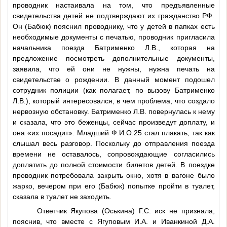
проводник настаивала на том, что предъявленные
свидетельства детей не подтверждают их гражданство РФ.
Он (Бабюк) пояснил проводнику, что у детей в папках есть
необходимые документы с печатью, проводник пригласила
начальника поезда Батрименко Л.В., которая на
предложение посмотреть дополнительные документы,
заявила, что ей они не нужны, нужна печать на
свидетельстве о рождении. В данный момент подошел
сотрудник полиции (как полагает, по вызову Батрименко
Л.В.), который интересовался, в чем проблема, что создало
нервозную обстановку. Батрименко Л.В. повернулась к нему
и сказала, что это беженцы, сейчас произведут доплату, и
она «их посадит». Младший
Ф.И.О.25
стал плакать, так как
слышал весь разговор. Поскольку до отправления поезда
времени не оставалось, сопровождающие согласились
доплатить до полной стоимости билетов детей. В поездке
проводник потребовала закрыть окно, хотя в вагоне было
жарко, вечером при его (Бабюк) попытке пройти в туалет,
сказала в туалет не заходить.
Ответчик Якупова (Оськина) Г.С. иск не признала,
пояснив, что вместе с Ягуповым И.А. и Иванкиной Д.А.