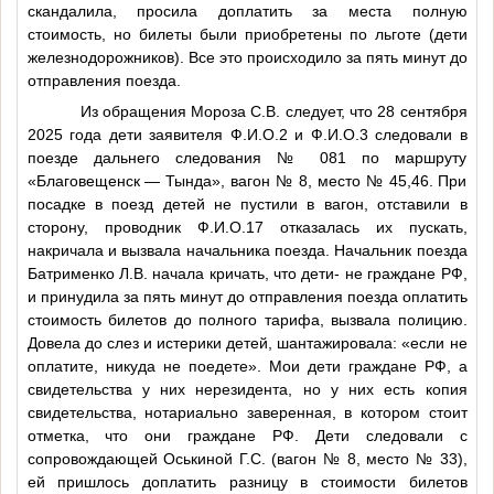
скандалила, просила доплатить за места полную
стоимость, но билеты были приобретены по льготе (дети
железнодорожников). Все это происходило за пять минут до
отправления поезда.
Из обращения Мороза С.В. следует, что 28 сентября
2025 года дети заявителя
Ф.И.О.2
и
Ф.И.О.3
следовали в
поезде дальнего следования № 081 по маршруту
«Благовещенск — Тында», вагон № 8, место № 45,46. При
посадке в поезд детей не пустили в вагон, отставили в
сторону, проводник
Ф.И.О.17
отказалась их пускать,
накричала и вызвала начальника поезда. Начальник поезда
Батрименко Л.В. начала кричать, что дети- не граждане РФ,
и принудила за пять минут до отправления поезда оплатить
стоимость билетов до полного тарифа, вызвала полицию.
Довела до слез и истерики детей, шантажировала: «если не
оплатите, никуда не поедете». Мои дети граждане РФ, а
свидетельства у них нерезидента, но у них есть копия
свидетельства, нотариально заверенная, в котором стоит
отметка, что они граждане РФ. Дети следовали с
сопровождающей Оськиной Г.С. (вагон № 8, место № 33),
ей пришлось доплатить разницу в стоимости билетов