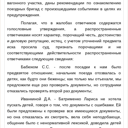
вагонного участка, даны рекомендации по ознакомлению
поездных бригад с произошедшими событиями в целях их
предупреждения.
Полагая, что в жалобах ответчиков содержатся
голословные утверждения, а распространенные
ответчиками носят характер, порочащий честь, достоинство
и деловую репутацию, истец, с учетом уточнений предмета
иска просила суд, признать порочащими и не
соответствующими действительности распространенные
ответчиками следующие сведения:
Бабюком С.С. - после посадки к нам было
предвзятое отношение; начальник поезда отозвалась о
детях, как будто они беженцы; как только мы отъехали, мы
предложили еще раз проверить документы, но сотрудники
отказались проверять второй раз документы;
Иванкиной Д.А. - Батрименко Лариса не хотела
пускать детей, говоря о том, что документы с ошибками. Ей
были предложены к проверке все имеющиеся документы,
но она отказалась их смотреть, вела себя неподобающе,
общение было с ненормативной лексикой, доводила детей