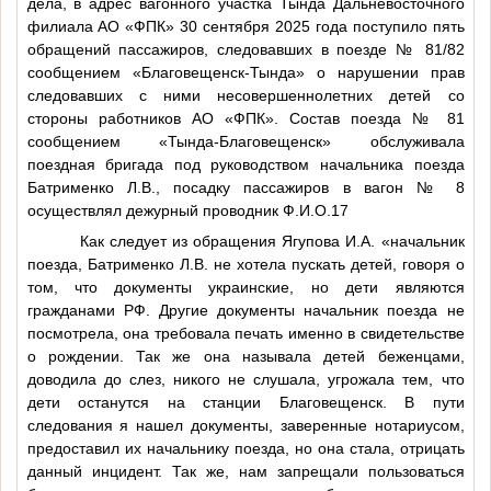
дела, в адрес вагонного участка Тында Дальневосточного
филиала АО «ФПК» 30 сентября 2025 года поступило пять
обращений пассажиров, следовавших в поезде № 81/82
сообщением «Благовещенск-Тында» о нарушении прав
следовавших с ними несовершеннолетних детей со
стороны работников АО «ФПК». Состав поезда № 81
сообщением «Тында-Благовещенск» обслуживала
поездная бригада под руководством начальника поезда
Батрименко Л.В., посадку пассажиров в вагон № 8
осуществлял дежурный проводник
Ф.И.О.17
Как следует из обращения Ягупова И.А. «начальник
поезда, Батрименко Л.В. не хотела пускать детей, говоря о
том, что документы украинские, но дети являются
гражданами РФ. Другие документы начальник поезда не
посмотрела, она требовала печать именно в свидетельстве
о рождении. Так же она называла детей беженцами,
доводила до слез, никого не слушала, угрожала тем, что
дети останутся на станции Благовещенск. В пути
следования я нашел документы, заверенные нотариусом,
предоставил их начальнику поезда, но она стала, отрицать
данный инцидент. Так же, нам запрещали пользоваться