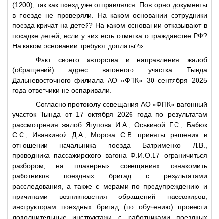
(1200), так как поезд уже отправлялся. Повторно документы
в поезде не проверяли. На каком основании сотрудники
поезда кричат на детей? На каком основании отказывают в
посадке детей, если у них есть отметка о гражданстве РФ?
На каком основании требуют доплаты?».
Факт своего авторства и направления жалоб
(обращений) адрес вагонного участка Тында
Дальневосточного филиала АО «ФПК» 30 сентября 2025
года ответчики не оспаривали.
Согласно протоколу совещания АО «ФПК» вагонный
участок Тында от 17 октября 2026 года по результатам
рассмотрения жалоб Ягупова И.А., Оськиной Г.С., Бабюк
С.С., Иванкиной Д.А., Мороза С.В. приняты решения в
отношении начальника поезда Батрименко Л.В.,
проводника пассажирского вагона
Ф.И.О.17
ограничиться
разбором, на планерных совещаниях ознакомить
работников поездных бригад с результатами
расследования, а также с мерами по предупреждению и
причинами возникновения обращений пассажиров,
инструкторам поездных бригад (по обучению) провести
дополнительные инструктажи с работниками поездных