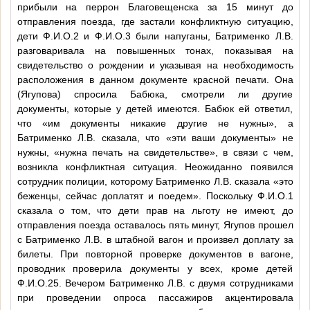
прибыли на перрон Благовещенска за 15 минут до
отправления поезда, где застали конфликтную ситуацию,
дети
Ф.И.О.2
и
Ф.И.О.3
были напуганы, Батрименко Л.В.
разговаривала на повышенных тонах, показывая на
свидетельство о рождении и указывая на необходимость
расположения в данном документе красной печати. Она
(Ягупова) спросила Бабюка, смотрели ли другие
документы, которые у детей имеются. Бабюк ей ответил,
что «им документы никакие другие не нужны», а
Батрименко Л.В. сказала, что «эти ваши документы» не
нужны, «нужна печать на свидетельстве», в связи с чем,
возникла конфликтная ситуация. Неожиданно появился
сотрудник полиции, которому Батрименко Л.В. сказала «это
беженцы, сейчас доплатят и поедем». Поскольку
Ф.И.О.1
сказала о том, что дети прав на льготу не имеют, до
отправления поезда оставалось пять минут, Ягупов прошел
с Батрименко Л.В. в штабной вагон и произвел доплату за
билеты. При повторной проверке документов в вагоне,
проводник проверила документы у всех, кроме детей
Ф.И.О.25
. Вечером Батрименко Л.В. с двумя сотрудниками
при проведении опроса пассажиров акцентировала