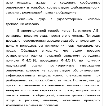
иске отказать, указав, что сведения, сообщенные
ответчиками в жалобах, соответствуют действительности,
связаны с реализацией права на обращение.
Решением суда в удовлетворении исковых
требований отказано.
В апелляционной жалобе истец Батрименко Л.В.,
оспаривая решение суда, просит его отменить. Приводит
доводы о несоответствии выводов суда обстоятельствам по
делу, о неправильном применении норм материального
права. Обращает внимание, что судом неверно
осуществлена оценка показаний свидетеля сотрудника
полиции
Ф.И.О.16
, проводника
Ф.И.О.17
, не получили
надлежащей оценки противоречивые утверждения
ответчиков, которые не соответствуют обстоятельствам,
зафиксированным видеозаписями, стенограммами при
разбирательствах по жалобам ответчиков. Полагает, что суд
принял во внимание исключительно позицию ответчиков,
неверно истолковав выражения и фразы, которые имели
место в контексте обращений, имевших целью обвинение
истца в расизме, шантаже, нежелании проверить
документы в момент их проверки.