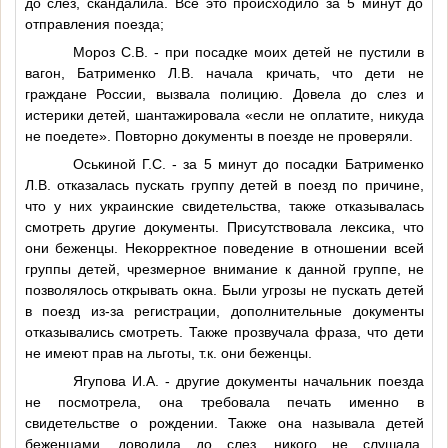
до слез, скандалила. Все это происходило за 5 минут до
отправления поезда;
Мороз С.В. - при посадке моих детей не пустили в
вагон, Батрименко Л.В. начала кричать, что дети не
граждане России, вызвала полицию. Довела до слез и
истерики детей, шантажировала «если не оплатите, никуда
не поедете». Повторно документы в поезде не проверяли.
Оськиной Г.С. - за 5 минут до посадки Батрименко
Л.В. отказалась пускать группу детей в поезд по причине,
что у них украинские свидетельства, также отказывалась
смотреть другие документы. Присутствовала лексика, что
они беженцы. Некорректное поведение в отношении всей
группы детей, чрезмерное внимание к данной группе, не
позволялось открывать окна. Были угрозы не пускать детей
в поезд из-за регистрации, дополнительные документы
отказывались смотреть. Также прозвучала фраза, что дети
не имеют прав на льготы, т.к. они беженцы.
Ягупова И.А. - другие документы начальник поезда
не посмотрела, она требовала печать именно в
свидетельстве о рождении. Также она называла детей
беженцами, доводила до слез, никого не слушала,