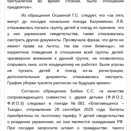
биотуалетом во время стоянки, было отношение
предвзятое».
Из обращения Оськиной Г.С. следует, что «за пять
минут до посадки начальник поезда Батрименко Л.В.
отказывалась пускать группу детей в поезд по причине, что
у них украинские свидетельства, также отказывалась
смотреть другие документы. Прозвучала фраза, что дети не
имеют права на льготы, так как «они беженцы», не
корректное поведение в отношении всей группы детей,
чрезмерное внимание к данной группе, не позволялось
открывать окна, хотя кондиционер не работал. Были угрозы
не пускать детей в поезд из-за регистрации,
дополнительные документы отказывалась смотреть.
График уборки туалета расписан на будущее время».
Согласно обращению Бабюк С.С. «в качестве
сопровождающего совместно с двумя детьми (
Ф.И.О.2
,
Ф.И.О.3
) следовал в поезде №081 «Благовещенск –
Тында», отправление 28 сентября 2025 года. Билеты
приобретены по льготному тарифу. У детей свидетельства
о рождении украинские, но они являются гражданами РФ.
При посадке запросили штамп о гражданстве, такого