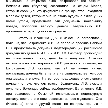
внимание на открытое окно, потребовав его закрыть.
Вечером она (Ягупова) созвонилась с отцом Мороз,
который сообщил, что документы о гражданстве находятся
в папках детей, которых она не стала будить, а взяла у них
папки утром, предъявила эти документы начальнику
поезда, попросив вернуть деньги. Батрименко Л.В.
произвела возврат денежных средств.
Ответчик Иванкина Д.А. с иском не согласилась,
пояснив, что Батрименко Л.В. на перроне просила Бабюка
С.С. предоставить документ, подтверждающий российское
гражданство детей
Ф.И.О.2
и
Ф.И.О.3
. Разговор происходил
на повышенных тонах, дети были напуганы. Оськина
пыталась показать Батрименко Л.В. документы их папки, но
Батрименко Л.В. сказала, что ей не нужно ничего
показывать, должна быть печать на свидетельстве, которое
она держала в руке. На вопрос подошедшего сотрудника
полиции о том, что случилось, Батрименко Л.В. сказала
ему: «это беженцы, сейчас разберемся». Батрименко Л.В.
при разговоре с Оськиной использовала нецензурную
лексику, после этого стал решаться вопрос о доплате. Она
(Иванкина) села в другой вагон, но вечером пришла в