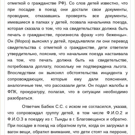
отметкой о гражданстве РФ). Со слов детей известно, что
при посадке в поезд они достали свои документы,
проводник, отказавшись проверять все документы,
имевшиеся в папках у детей, позвала начальника поезда,
которая сказала о том, что на свидетельствах должна быть
печать о гражданстве, произнесла фразу «это беженцы».
Он (Мороз) выяснял у детей, предъявляли ли они перевод
свидетельства с отметкой о гражданстве, дети ответили
утвердительно, пояснив, что начальник поезда настаивала
на том, что печать должна быть на свидетельстве,
потребовала доплату, поскольку не подтверждена льгота.
Впоследствии он выяснял обстоятельства инцидента у
сопровождающих, которые ему дали пояснения,
аналогичные тем, что рассказали дети. Он подал жалобы в
ФПК, прокуратуру, полагая, что в ситуации необходимо
разобраться.
Ответчик Бабюк С.С. с иском не согласился, указав,
что сопровождал группу детей, в том числе
Ф.И.О.2
и
Ф.И.О.3
в поездку из г. Тынды в г. Благовещенск и обратно.
При посадке в поезд на обратном пути, когда он загружал в
вагон вещи, обратил внимание, что дети стоят на перроне,