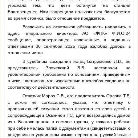
угрожала тем, что дети останутся на станции
Благовещенск. Нам запрещали пользоваться биотуалетом
во время стоянки, было отношение предвзятое.
Возложить на ответчиков обязанность направить в
адрес генерального директора АО «ФПК»
Ф.И.О.24
сообщение, опровергающее изложенные в поданных
ответчиками 30 сентября 2025 года жалобах доводы в
отношении истца.
В судебном заседании истец Батрименко Л.В., ее
представитель Злочевский В.В. настаивали на
удовлетворении требований по основаниям, приведенным
в иске, настаивая, что изложенные в жалобах сведения не
соответствуют действительности.
Ответчик Мороз С.В., его представитель Орлова Т.Е.
с иском не согласились, указав, что ответчику о
произошедшей ситуации стало известно со слов детей и
сопровождающей Оськиной Г.С. Дети возвращались домой
из г. Благовещенска в составе группы, у каждого ребенка
при себе имелась папка с документами (свидетельствами о
рождении на украинском языке, перевод на русский язык с