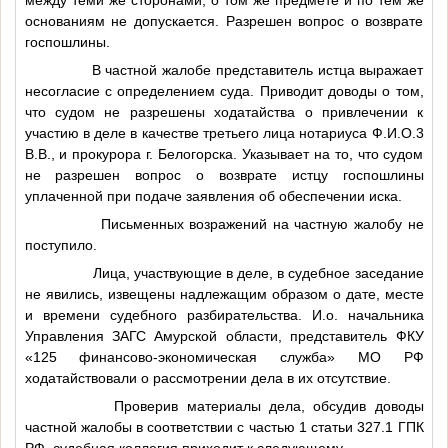
основаниям не допускается. Разрешен вопрос о возврате
госпошлины.
В частной жалобе представитель истца выражает
несогласие с определением суда. Приводит доводы о том,
что судом не разрешены ходатайства о привлечении к
участию в деле в качестве третьего лица нотариуса
Ф.И.О.3
В.В., и прокурора г. Белогорска. Указывает на то, что судом
не разрешен вопрос о возврате истцу госпошлины
уплаченной при подаче заявления об обеспечении иска.
Письменных возражений на частную жалобу не
поступило.
Лица, участвующие в деле, в судебное заседание
не явились, извещены надлежащим образом о дате, месте
и времени судебного разбирательства. И.о. начальника
Управления ЗАГС Амурской области, представитель ФКУ
«125 финансово-экономическая служба» МО РФ
ходатайствовали о рассмотрении дела в их отсутствие.
Проверив материалы дела, обсудив доводы
частной жалобы в соответствии с частью 1 статьи 327.1 ГПК
РФ, судебная коллегия приходит к следующему.