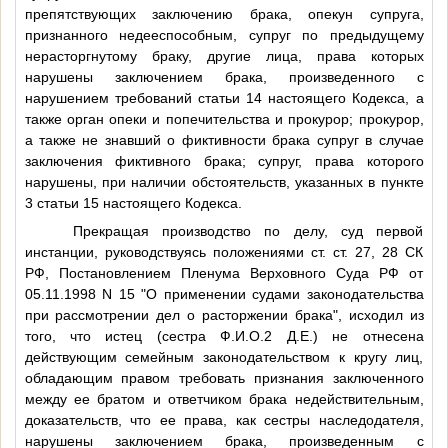
препятствующих заключению брака, опекун супруга,
признанного недееспособным, супруг по предыдущему
нерасторгнутому браку, другие лица, права которых
нарушены заключением брака, произведенного с
нарушением требований статьи 14 настоящего Кодекса, а
также орган опеки и попечительства и прокурор; прокурор,
а также не знавший о фиктивности брака супруг в случае
заключения фиктивного брака; супруг, права которого
нарушены, при наличии обстоятельств, указанных в пункте
3 статьи 15 настоящего Кодекса.
Прекращая производство по делу, суд первой
инстанции, руководствуясь положениями ст. ст. 27, 28 СК
РФ, Постановлением Пленума Верховного Суда РФ от
05.11.1998 N 15 "О применении судами законодательства
при рассмотрении дел о расторжении брака", исходил из
того, что истец (сестра
Ф.И.О.2
Д.Е.) не отнесена
действующим семейным законодательством к кругу лиц,
обладающим правом требовать признания заключенного
между ее братом и ответчиком брака недействительным,
доказательств, что ее права, как сестры наследодателя,
нарушены заключением брака, произведенным с