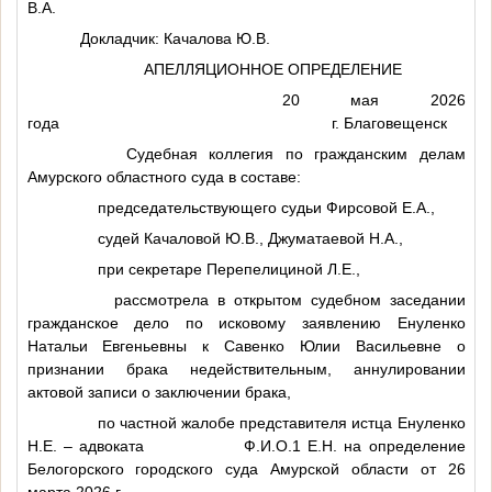
В.А.
Докладчик: Качалова Ю.В.
АПЕЛЛЯЦИОННОЕ ОПРЕДЕЛЕНИЕ
20 мая 2026
года г. Благовещенск
Судебная коллегия по гражданским делам
Амурского областного суда в составе:
председательствующего судьи Фирсовой Е.А.,
судей Качаловой Ю.В., Джуматаевой Н.А.,
при секретаре Перепелициной Л.Е.,
рассмотрела в открытом судебном заседании
гражданское дело по исковому заявлению Енуленко
Натальи Евгеньевны к Савенко Юлии Васильевне о
признании брака недействительным, аннулировании
актовой записи о заключении брака,
по частной жалобе представителя истца Енуленко
Н.Е. – адвоката
Ф.И.О.1
Е.Н. на определение
Белогорского городского суда Амурской области от 26
марта 2026 г.