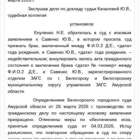
Заслушав дело по докладу судьи Качаловой Ю.В.,
судебная коллегия
установила:
Енуленко Н.Е. обратилась в суд с исковым
заявлением к Савенко Ю.В., в котором просила суд
признать брак, заключенный между
Ф.И.О.2
Д.Е.,
<дата>
года рождения, и Савенко Ю.В.,
<дата>
года рождения, –
недействительным; аннулировать запись акта гражданского
состояния о заключении брака
<дата>
№
<номер>
между
Ф.И.О.2
Д.Е., и Савенко Ю.В., зарегистрированного
отделом ЗАГС по г. Белогорску и Белогорскому
муниципальному округу управления ЗАГС Амурской
области.
Определением Белогорского городского суда
Амурской области от 26 марта 2026 г. производство по
гражданскому делу по настоящему исковому заявлению
прекращено. Отменены меры по обеспечению иска,
принятые определением суда от 04.03.2026. Истцу
разъяснено, что повторное обращение в суд по спору
между теми же сторонами, о том же предмете и по тем же