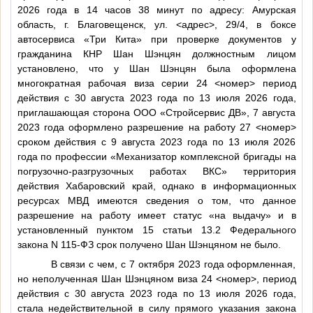
2026 года в 14 часов 38 минут по адресу: Амурская
область, г. Благовещенск, ул.
<адрес>
, 29/4, в боксе
автосервиса «Три Кита» при проверке документов у
гражданина КНР Шан Шэнцян должностным лицом
установлено, что у Шан Шэнцян была оформлена
многократная рабочая виза серии 24
<номер>
период
действия с 30 августа 2023 года по 13 июля 2026 года,
приглашающая сторона ООО «Стройсервис ДВ», 7 августа
2023 года оформлено разрешение на работу 27
<номер>
сроком действия с 9 августа 2023 года по 13 июля 2026
года по профессии «Механизатор комплексной бригады на
погрузочно-разгрузочных работах ВКС» территория
действия Хабаровский край, однако в информационных
ресурсах МВД имеются сведения о том, что данное
разрешение на работу имеет статус «на выдачу» и в
установленный пунктом 15 статьи 13.2 Федерального
закона N 115-ФЗ срок получено Шан Шэнцяном не было.
В связи с чем, с 7 октября 2023 года оформленная,
но неполученная Шан Шэнцяном виза 24
<номер>
, период
действия с 30 августа 2023 года по 13 июля 2026 года,
стала недействительной в силу прямого указания закона