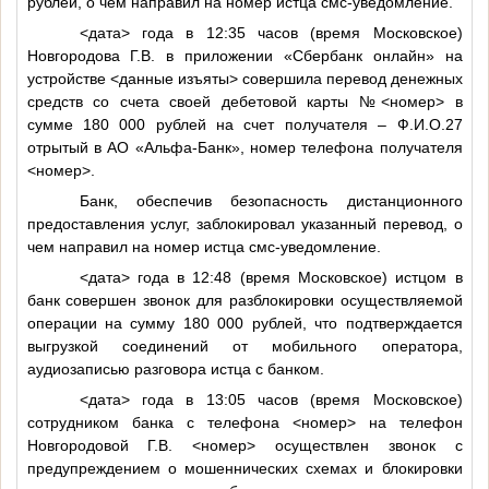
рублей, о чем направил на номер истца смс-уведомление.
<дата>
года в 12:35 часов (время Московское)
Новгородова Г.В. в приложении «Сбербанк онлайн» на
устройстве
<данные изъяты>
совершила перевод денежных
средств со счета своей дебетовой карты №
<номер>
в
сумме 180 000 рублей на счет получателя –
Ф.И.О.27
отрытый в АО «Альфа-Банк», номер телефона получателя
<номер>
.
Банк, обеспечив безопасность дистанционного
предоставления услуг, заблокировал указанный перевод, о
чем направил на номер истца смс-уведомление.
<дата>
года в 12:48 (время Московское) истцом в
банк совершен звонок для разблокировки осуществляемой
операции на сумму 180 000 рублей, что подтверждается
выгрузкой соединений от мобильного оператора,
аудиозаписью разговора истца с банком.
<дата>
года в 13:05 часов (время Московское)
сотрудником банка с телефона
<номер>
на телефон
Новгородовой Г.В.
<номер>
осуществлен звонок с
предупреждением о мошеннических схемах и блокировки