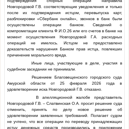
подтверждения спорных операций направила
Новгородовой Г.В. соответствующие уведомления и только
после их подтверждения истцом, перевыпуска карт,
разблокировки «Сбербанк онлайн», звонков в банк были
осуществлены операции банком. Сведений о
компрометации клиента
Ф.И.О.26
или его счетов в банке на
момент осуществления Новгородовой Г.А. расходных
операций не имелось. Истцом не предоставлено
доказательств нарушения Банком прав истца, повлекших
причинение морального вреда.
Иные лица, участвующие в деле, участия в
судебном заседании не принимали.
Решением Благовещенского городского суда
Амурской области от 25 февраля 2026 года в
удовлетворении иска Новгородовой Г.В. отказано.
В апелляционной жалобе представитель
Новгородовой Г.В. – Слатвинская О.А. просит решение суда
отменить, принять по делу новое решение об
удовлетворении заявленных требований. Полагает судом
не учтено, что все операции по переводу принадлежащих
истцу денежных средств производились в приложении