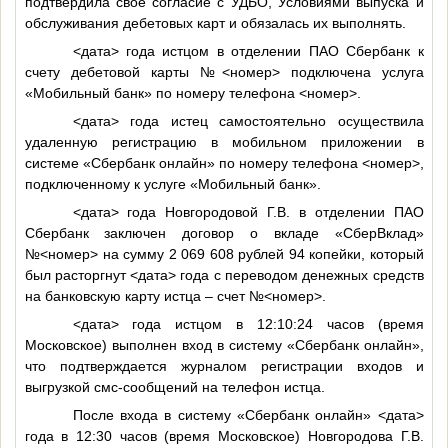
подтвердила свое согласие с УДБО, Условиями выпуска и
обслуживания дебетовых карт и обязалась их выполнять.
<дата>
года истцом в отделении ПАО Сбербанк к
счету дебетовой карты №
<номер>
подключена услуга
«Мобильный банк» по номеру телефона
<номер>
.
<дата>
года истец самостоятельно осуществила
удаленную регистрацию в мобильном приложении в
системе «Сбербанк онлайн» по номеру телефона
<номер>
,
подключенному к услуге «Мобильный банк».
<дата>
года Новгородовой Г.В. в отделении ПАО
Сбербанк заключен договор о вкладе «СберВклад»
№
<номер>
на сумму 2 069 608 рублей 94 копейки, который
был расторгнут
<дата>
года с переводом денежных средств
на банковскую карту истца – счет №
<номер>
.
<дата>
года истцом в 12:10:24 часов (время
Московское) выполнен вход в систему «Сбербанк онлайн»,
что подтверждается журналом регистрации входов и
выгрузкой смс-сообщений на телефон истца.
После входа в систему «Сбербанк онлайн»
<дата>
года в 12:30 часов (время Московское) Новгородова Г.В.