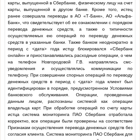
карты, выпущенной в Сбербанке, физическому лицу на счет
карты, выпущенной в другом банке. Кроме того, истец
ранее совершала переводы в АО «Т-Банк», АО «Альфа-
Банк», что свидетельствует об ее ознакомлении с порядком
перевода денежных средств, а также о типичности
осуществляемых ею операций по переводу денежных
средств в указанные банки. Также банком неоднократно в
период с
<дата>
года истцу блокировался «Сбербанк
онлайн» и приостанавливались расходные операции, о чем
на телефон Новгородовой Г.В. направлялись смс-
уведомления и осуществлялись коммуникации по
телефону. При совершении спорных операций по переводу
денежных средств в период с
<дата>
года клиент был
идентифицирован в порядке, предусмотренном Условиями
банковского обслуживания. Операции, проведенные
данным лицом, распознаны системой как операции
владельца карт. При обработке операций по счету карты
истца система мониторинга ПАО Сбербанк отработала
корректно, все операции были проверены на соответствие
Признакам осуществления перевода денежных средств без
согласия клиента. Система мониторинга ПАО Сбербанк для