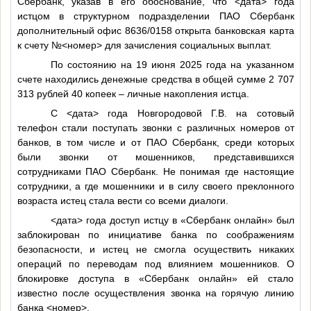
Сбербанк, указав в его обоснование, что
<дата>
года
истцом в структурном подразделении ПАО Сбербанк
дополнительный офис 8636/0158 открыта банковская карта
к счету №
<номер>
для зачисления социальных выплат.
По состоянию на 19 июня 2025 года на указанном
счете находились денежные средства в общей сумме 2 707
313 рублей 40 копеек – личные накопления истца.
С
<дата>
года Новгородовой Г.В. на сотовый
телефон стали поступать звонки с различных номеров от
банков, в том числе и от ПАО Сбербанк, среди которых
были звонки от мошенников, представившихся
сотрудниками ПАО Сбербанк. Не понимая где настоящие
сотрудники, а где мошенники и в силу своего преклонного
возраста истец стала вести со всеми диалоги.
<дата>
года доступ истцу в «Сбербанк онлайн» был
заблокирован по инициативе банка по соображениям
безопасности, и истец не смогла осуществить никаких
операций по переводам под влиянием мошенников. О
блокировке доступа в «Сбербанк онлайн» ей стало
известно после осуществления звонка на горячую линию
банка
<номер>
.