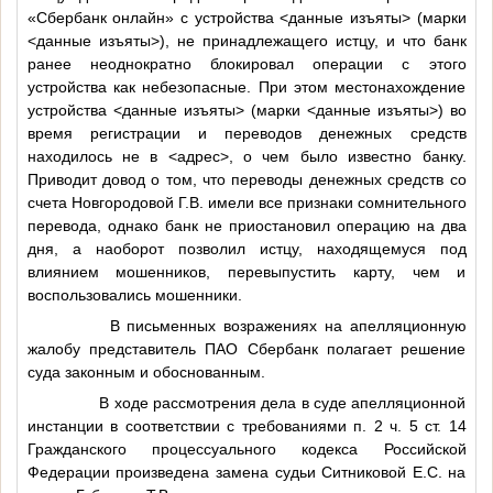
«Сбербанк онлайн» с устройства
<данные изъяты>
(марки
<данные изъяты>
), не принадлежащего истцу, и что банк
ранее неоднократно блокировал операции с этого
устройства как небезопасные. При этом местонахождение
устройства
<данные изъяты>
(марки
<данные изъяты>
) во
время регистрации и переводов денежных средств
находилось не в
<адрес>
, о чем было известно банку.
Приводит довод о том, что переводы денежных средств со
счета Новгородовой Г.В. имели все признаки сомнительного
перевода, однако банк не приостановил операцию на два
дня, а наоборот позволил истцу, находящемуся под
влиянием мошенников, перевыпустить карту, чем и
воспользовались мошенники.
В письменных возражениях на апелляционную
жалобу представитель ПАО Сбербанк полагает решение
суда законным и обоснованным.
В ходе рассмотрения дела в суде апелляционной
инстанции в соответствии с требованиями п. 2 ч. 5 ст. 14
Гражданского процессуального кодекса Российской
Федерации произведена замена судьи Ситниковой Е.С. на