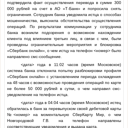
подтвердила факт осуществления перевода в сумме 300
000 рублей на счет в АО «Т-Банк» и попросила снять
ограничения. Сотрудник банка уведомила истца о способах
мошенничества, выяснила обстоятельства осуществления
операций. По результатам коммуникации у сотрудника
банка возникли подозрения о возможном нахождении
клиента под влиянием третьих лиц, в связи с чем, были
проведены ограничительные мероприятия и блокировка
«Сбербанк онлайн», о чем истцу на телефон
<номер>
было
направлено смс-сообщение.
<дата>
года в 11:02 часов (время Московское)
система банка отклонила попытку разблокировки профиля
«Сбербанк онлайн» с установлением периода охлаждения
на 48 часов с возможностью проведения операций по карте
не более 50 000 рублей в сутки, о чем направил смс-
уведомление на телефон истца.
<дата>
года в 04:04 часов (время Московское) истец
обратилась в банк за перевыпуском своей дебетовой карты
№
<номер>
на моментальную СберКарту Мир, о чем
Новгородовой Г.В. на телефон направлены
соответствующие уведомления и выдана карта.