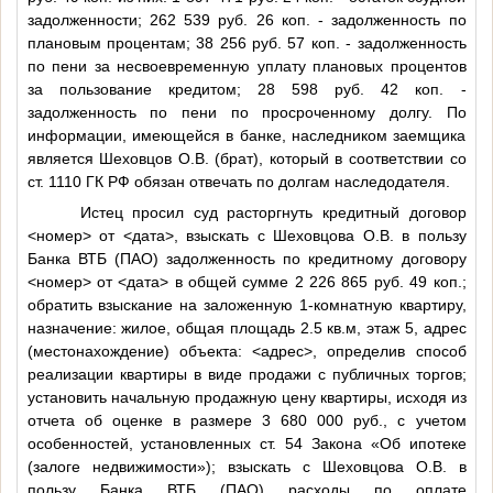
задолженности; 262 539 руб. 26 коп. - задолженность по
плановым процентам; 38 256 руб. 57 коп. - задолженность
по пени за несвоевременную уплату плановых процентов
за пользование кредитом; 28 598 руб. 42 коп. -
задолженность по пени по просроченному долгу. По
информации, имеющейся в банке, наследником заемщика
является Шеховцов О.В. (брат), который в соответствии со
ст. 1110 ГК РФ обязан отвечать по долгам наследодателя.
Истец просил суд расторгнуть кредитный договор
<номер>
от
<дата>
, взыскать с Шеховцова О.В. в пользу
Банка ВТБ (ПАО) задолженность по кредитному договору
<номер>
от
<дата>
в общей сумме 2 226 865 руб. 49 коп.;
обратить взыскание на заложенную 1-комнатную квартиру,
назначение: жилое, общая площадь 2.5 кв.м, этаж 5, адрес
(местонахождение) объекта:
<адрес>
, определив способ
реализации квартиры в виде продажи с публичных торгов;
установить начальную продажную цену квартиры, исходя из
отчета об оценке в размере 3 680 000 руб., с учетом
особенностей, установленных ст. 54 Закона «Об ипотеке
(залоге недвижимости»); взыскать с Шеховцова О.В. в
пользу Банка ВТБ (ПАО) расходы по оплате