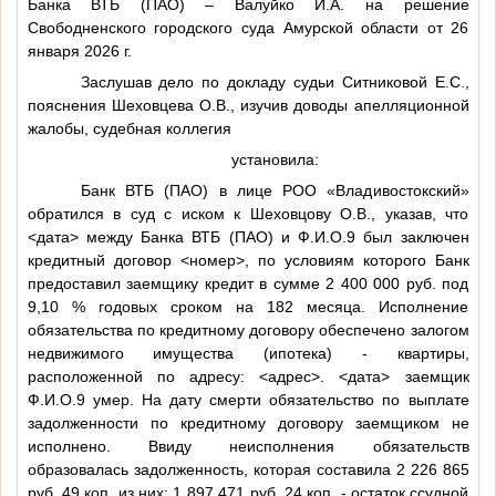
Банка ВТБ (ПАО) – Валуйко И.А. на решение
Свободненского городского суда Амурской области от 26
января 2026 г.
Заслушав дело по докладу судьи Ситниковой Е.С.,
пояснения Шеховцева О.В., изучив доводы апелляционной
жалобы, судебная коллегия
установила:
Банк ВТБ (ПАО) в лице РОО «Владивостокский»
обратился в суд с иском к Шеховцову О.В., указав, что
<дата>
между Банка ВТБ (ПАО) и
Ф.И.О.9
был заключен
кредитный договор
<номер>
, по условиям которого Банк
предоставил заемщику кредит в сумме 2 400 000 руб. под
9,10 % годовых сроком на 182 месяца. Исполнение
обязательства по кредитному договору обеспечено залогом
недвижимого имущества (ипотека) - квартиры,
расположенной по адресу:
<адрес>
.
<дата>
заемщик
Ф.И.О.9
умер. На дату смерти обязательство по выплате
задолженности по кредитному договору заемщиком не
исполнено. Ввиду неисполнения обязательств
образовалась задолженность, которая составила 2 226 865
руб. 49 коп. из них: 1 897 471 руб. 24 коп. - остаток ссудной