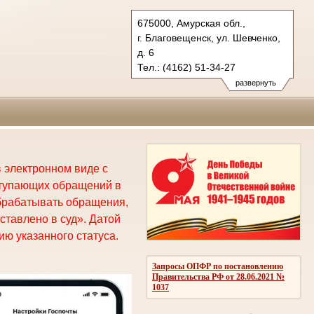
675000, Амурская обл.,
г. Благовещенск, ул. Шевченко,
д. 6
Тел.: (4162) 51-34-27
oblsud.amr@sudrf.ru
развернуть
 электронном виде с
ступающих обращений в
брабатывать обращения,
ставлено в суд». Датой
ю указанного статуса.
Запросы ОПФР по постановлению
Правительства РФ от 28.06.2021 №
1037