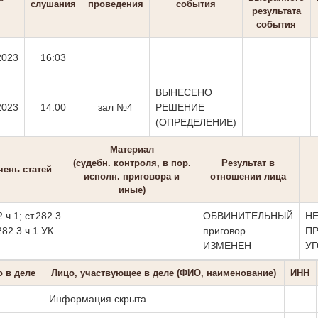
слушания
проведения
события
результата
события
2023
16:03
ВЫНЕСЕНО
2023
14:00
зал №4
РЕШЕНИЕ
(ОПРЕДЕЛЕНИЕ)
Материал
(судебн. контроля, в пор.
Результат в
чень статей
исполн. приговора и
отношении лица
иные)
2 ч.1; ст.282.3
ОБВИНИТЕЛЬНЫЙ
Н
.282.3 ч.1 УК
приговор
П
ИЗМЕНЕН
У
о в деле
Лицо, участвующее в деле (ФИО, наименование)
ИНН
Информация скрыта