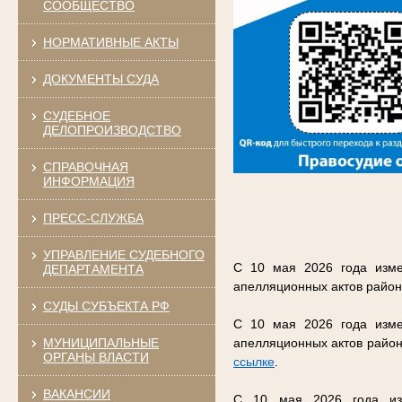
СООБЩЕСТВО
НОРМАТИВНЫЕ АКТЫ
ДОКУМЕНТЫ СУДА
СУДЕБНОЕ
ДЕЛОПРОИЗВОДСТВО
СПРАВОЧНАЯ
ИНФОРМАЦИЯ
ПРЕСС-СЛУЖБА
УПРАВЛЕНИЕ СУДЕБНОГО
С 10 мая 2026 года изме
ДЕПАРТАМЕНТА
апелляционных актов район
СУДЫ СУБЪЕКТА РФ
С 10 мая 2026 года изме
МУНИЦИПАЛЬНЫЕ
апелляционных актов район
ОРГАНЫ ВЛАСТИ
ссылке
.
ВАКАНСИИ
С 10 мая 2026 года изм