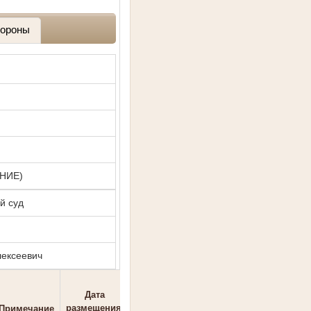
ороны
НИЕ)
й суд
ексеевич
Дата
размещения
Примечание