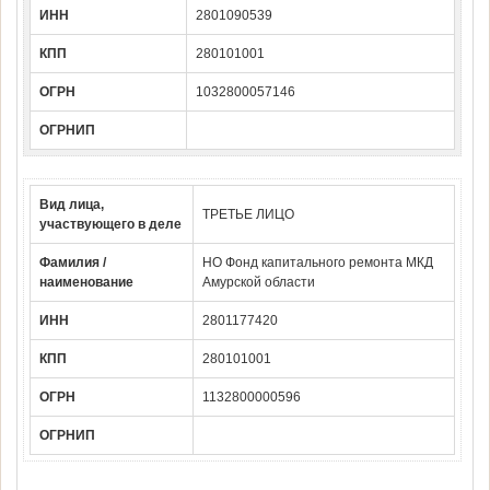
ИНН
2801090539
КПП
280101001
ОГРН
1032800057146
ОГРНИП
Вид лица,
ТРЕТЬЕ ЛИЦО
участвующего в деле
Фамилия /
НО Фонд капитального ремонта МКД
наименование
Амурской области
ИНН
2801177420
КПП
280101001
ОГРН
1132800000596
ОГРНИП