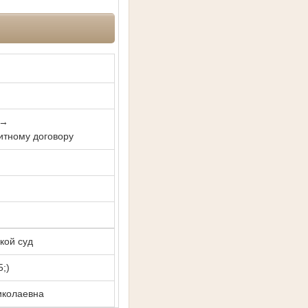
 →
итному договору
кой суд
5;)
иколаевна