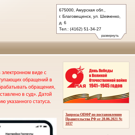
675000, Амурская обл.,
г. Благовещенск, ул. Шевченко,
д. 6
Тел.: (4162) 51-34-27
oblsud.amr@sudrf.ru
развернуть
 электронном виде с
ступающих обращений в
брабатывать обращения,
ставлено в суд». Датой
ю указанного статуса.
Запросы ОПФР по постановлению
Правительства РФ от 28.06.2021 №
1037