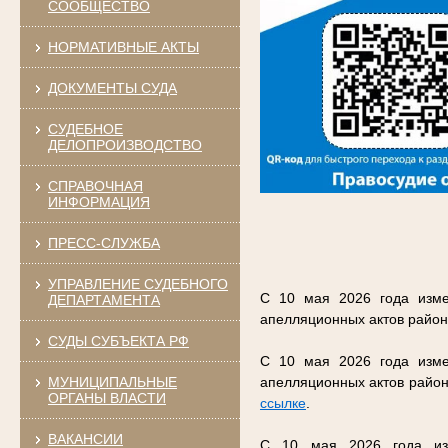
СООБЩЕСТВО
НОРМАТИВНЫЕ АКТЫ
ДОКУМЕНТЫ СУДА
СУДЕБНОЕ
ДЕЛОПРОИЗВОДСТВО
СПРАВОЧНАЯ
ИНФОРМАЦИЯ
ПРЕСС-СЛУЖБА
УПРАВЛЕНИЕ СУДЕБНОГО
С 10 мая 2026 года изме
ДЕПАРТАМЕНТА
апелляционных актов район
СУДЫ СУБЪЕКТА РФ
С 10 мая 2026 года изме
МУНИЦИПАЛЬНЫЕ
апелляционных актов район
ОРГАНЫ ВЛАСТИ
ссылке
.
ВАКАНСИИ
С 10 мая 2026 года изм