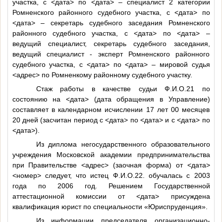
участка, с
<дата>
по
<дата>
– специалист 2 категории
Ромненского районного судебного участка, с
<дата>
по
<дата>
– секретарь судебного заседания Ромненского
районного судебного участка, с
<дата>
по
<дата>
–
ведущий специалист, секретарь судебного заседания,
ведущий специалист - эксперт Ромненского районного
судебного участка, с
<дата>
по
<дата>
– мировой судья
<адрес>
по Ромненкому районному судебного участку.
Стаж работы в качестве судьи
Ф.И.О.21
по
состоянию на
<дата>
(дата обращения в Управление)
составляет в календарном исчислении 17 лет 00 месяцев
20 дней (засчитан период с
<дата>
по
<дата>
и с
<дата>
по
<дата>
).
Из диплома негосударственного образовательного
учреждения Московской академии предпринимательства
при Правительстве
<адрес>
(заочная форма) от
<дата>
<номер>
следует, что истец
Ф.И.О.22
. обучалась с 2003
года по 2006 год. Решением Государственной
аттестационной комиссии от
<дата>
присуждена
квалификация юрист по специальности «Юриспруденция».
Из информации председателя организационно-