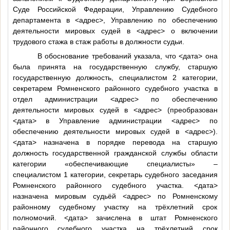
Суде Российской Федерации, Управлению Судебного
департамента в
<адрес>
, Управлению по обеспечению
деятельности мировых судей в
<адрес>
о включении
трудового стажа в стаж работы в должности судьи.
В обоснование требований указала, что
<дата>
она
была принята на государственную службу, старшую
государственную должность, специалистом 2 категории,
секретарем Ромненского районного судебного участка в
отдел администрации
<адрес>
по обеспечению
деятельности мировых судей в
<адрес>
(преобразован
<дата>
в Управление администрации
<адрес>
по
обеспечению деятельности мировых судей в
<адрес>
).
<дата>
назначена в порядке перевода на старшую
должность государственной гражданской службы области
категории «обеспечивающие специалисты» –
специалистом 1 категории, секретарь судебного заседания
Ромненского районного судебного участка.
<дата>
назначена мировым судьёй
<адрес>
по Ромненскому
районному судебному участку на трёхлетний срок
полномочий.
<дата>
зачислена в штат Ромненского
районного судебного участка на трёхлетний срок