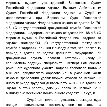
мировым судьям, утвержденной Верховным Судом
Российской Федерации
<дата>
, Высшим Арбитражным
Судом Российской Федерации
<дата>
и Судебным
департаментом при Верховном Суде Российской
Федерации
<дата>
, Федерального закона от
<дата>
№ 79-
ФЗ «О государственной гражданской службе Российской
Федерации», Федерального закона от
<дата>
№ 188-ФЗ «О
мировых судьях в Российской Федерации»,
<адрес>
от
<дата>
<номер>
-ОЗ «О государственной гражданской
службе в
<адрес>
», пришел к выводу о том, что, поскольку
период с
<дата>
по
<дата>
должность государственной
гражданской службы области категории «ведущий
специалист» ведущий специалист – эксперт Ромненского
районного судебного участка
<адрес>
требовала наличие
высшего юридического образования, в указанной части
исковые требования удовлетворил, отказав во включении
иного периода трудовой деятельности
Ф.И.О.1
с
<дата>
по
<дата>
в стаж работы, дающий право на назначение и
выплату ежемесячного пожизненного содержания судьи.
Судебная коллегия указанные выводы суда
находит правильными, поскольку они основаны на