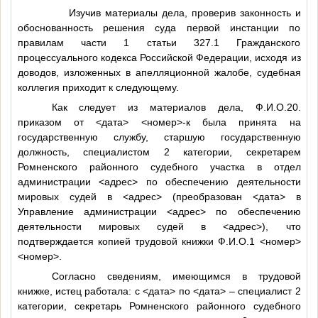
Изучив материалы дела, проверив законность и
обоснованность решения суда первой инстанции по
правилам части 1 статьи 327.1 Гражданского
процессуального кодекса Российской Федерации, исходя из
доводов, изложенных в апелляционной жалобе, судебная
коллегия приходит к следующему.
Как следует из материалов дела,
Ф.И.О.20
.
приказом от
<дата>
<номер>
-к была принята на
государственную службу, старшую государственную
должность, специалистом 2 категории, секретарем
Ромненского районного судебного участка в отдел
администрации
<адрес>
по обеспечению деятельности
мировых судей в
<адрес>
(преобразован
<дата>
в
Управление администрации
<адрес>
по обеспечению
деятельности мировых судей в
<адрес>
), что
подтверждается копией трудовой книжки
Ф.И.О.1
<номер>
<номер>
.
Согласно сведениям, имеющимся в трудовой
книжке, истец работала: с
<дата>
по
<дата>
– специалист 2
категории, секретарь Ромненского районного судебного