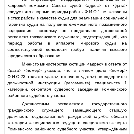
кадровой комиссии Совета судей
<адрес>
от
<дата>
следует, что спорные периоды работы
Ф.И.О.1
не включены
в стаж работы в качестве судьи для реализации социальной
гарантии судьи на получение ежемесячного пожизненного
содержания, поскольку не представлен должностной
регламент гражданского служащего, подтверждающий, что
период работы в аппарате мирового судьи на
соответствующей должности требует наличия высшего
юридического образования.
Министр министерства юстиции
<адрес>
в ответе от
<дата>
<номер>
указала, что в личном деле
<номер>
Ф.И.О.23
. (начато
<дата>
, окончено
<дата>
) не содержится
должностной инструкции (регламента) специалиста 1
категории, секретаря судебного заседания Ромненского
районного судебного участка.
Должностным регламентом государственного
гражданского служащего, замещающего старшую
должность государственной гражданской службы области
категории «специалисты» ведущего специалиста-эксперта
Ромненского районного судебного участка, утверждённым