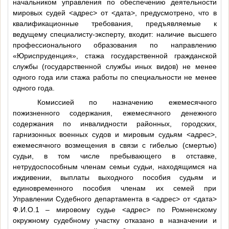
начальником управления по обеспечению деятельности
мировых судей
<адрес>
от
<дата>
, предусмотрено, что в
квалификационные требования, предъявляемые к
ведущему специалисту-эксперту, входит: наличие высшего
профессионального образования по направлению
«Юриспруденция», стажа государственной гражданской
службы (государственной службы иных видов) не менее
одного года или стажа работы по специальности не менее
одного года.
Комиссией по назначению ежемесячного
пожизненного содержания, ежемесячного денежного
содержания по инвалидности районных, городских,
гарнизонных военных судов и мировым судьям
<адрес>
,
ежемесячного возмещения в связи с гибелью (смертью)
судьи, в том числе пребывающего в отставке,
нетрудоспособным членам семьи судьи, находящимся на
иждивении, выплаты выходного пособия судьям и
единовременного пособия членам их семей при
Управлении Судебного департамента в
<адрес>
от
<дата>
Ф.И.О.1
– мировому судье
<адрес>
по Ромненскому
окружному судебному участку отказано в назначении и