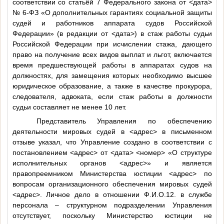
соответствии со статьёй 7 Федерального закона от
<дата>
№ 6-ФЗ «О дополнительных гарантиях социальной защиты
судей и работников аппарата судов Российской
Федерации» (в редакции от
<дата>
) в стаж работы судьи
Российской Федерации при исчислении стажа, дающего
право на получение всех видов выплат и льгот, включается
время предшествующей работы в аппаратах судов на
должностях, для замещения которых необходимо высшее
юридическое образование, а также в качестве прокурора,
следователя, адвоката, если стаж работы в должности
судьи составляет не менее 10 лет.
Представитель Управления по обеспечению
деятельности мировых судей в
<адрес>
в письменном
отзыве указал, что Управление создано в соответствии с
постановлением
<адрес>
от
<дата>
<номер>
«О структуре
исполнительных органов
<адрес>
» и является
правопреемником Министерства юстиции
<адрес>
по
вопросам организационного обеспечения мировых судей
<адрес>
. Личное дело в отношении
Ф.И.О.12
. в службе
персонала – структурном подразделении Управления
отсутствует, поскольку Министерство юстиции не