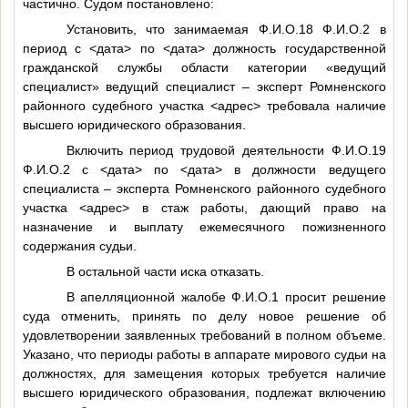
частично. Судом постановлено:
Установить, что занимаемая
Ф.И.О.18
Ф.И.О.2
в
период с
<дата>
по
<дата>
должность государственной
гражданской службы области категории «ведущий
специалист» ведущий специалист – эксперт Ромненского
районного судебного участка
<адрес>
требовала наличие
высшего юридического образования.
Включить период трудовой деятельности
Ф.И.О.19
Ф.И.О.2
с
<дата>
по
<дата>
в должности ведущего
специалиста – эксперта Ромненского районного судебного
участка
<адрес>
в стаж работы, дающий право на
назначение и выплату ежемесячного пожизненного
содержания судьи.
В остальной части иска отказать.
В апелляционной жалобе
Ф.И.О.1
просит решение
суда отменить, принять по делу новое решение об
удовлетворении заявленных требований в полном объеме.
Указано, что периоды работы в аппарате мирового судьи на
должностях, для замещения которых требуется наличие
высшего юридического образования, подлежат включению