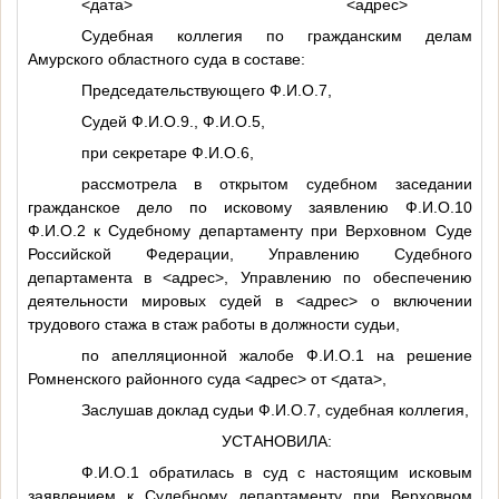
<дата>
<адрес>
Судебная коллегия по гражданским делам
Амурского областного суда в составе:
Председательствующего
Ф.И.О.7
,
Судей
Ф.И.О.9
.,
Ф.И.О.5
,
при секретаре
Ф.И.О.6
,
рассмотрела в открытом судебном заседании
гражданское дело по исковому заявлению
Ф.И.О.10
Ф.И.О.2
к Судебному департаменту при Верховном Суде
Российской Федерации, Управлению Судебного
департамента в
<адрес>
, Управлению по обеспечению
деятельности мировых судей в
<адрес>
о включении
трудового стажа в стаж работы в должности судьи,
по апелляционной жалобе
Ф.И.О.1
на решение
Ромненского районного суда
<адрес>
от
<дата>
,
Заслушав доклад судьи
Ф.И.О.7
, судебная коллегия,
УСТАНОВИЛА:
Ф.И.О.1
обратилась в суд с настоящим исковым
заявлением к Судебному департаменту при Верховном