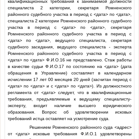
квалификационных требований к занимаемой должности
специалиста 2 категории, секретаря Ромненского
районного судебного участка в период с
<дата>
по
<дата>
,
специалиста 2 категории Ромненского районного судебного
участка в период с
<дата>
по
<дата>
, секретаря
Ромненского районного судебного участка в период с
<дата>
по
<дата>
, ведущего специалиста, секретаря
судебного заседания, ведущего специалиста - эксперта
Ромненского районного судебного участка в период с
<дата>
по
<дата>
Ф.И.О.16
не представлено. Стаж работы
в качестве судьи
Ф.И.О.17
по состоянию на
<дата>
(дата
обращения в Управление) составляет в календарном
исчислении 17 лет 00 месяцев 20 дней (засчитан период с
<дата>
по
<дата>
и с
<дата>
по
<дата>
). Из должностного
регламента от
<дата>
следует, что в квалификационные
требования, предъявляемые к ведущему специалисту-
эксперту, входит наличие высшего юридического
образования. Вопрос об удовлетворении исковых
требований истца оставляет на усмотрение суда.
Решением Ромненского районного суда
<адрес>
от
<дата>
исковые требования
Ф.И.О.1
удовлетворены