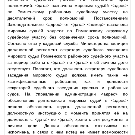
полномочий.
<дата>
назначена мировым судьёй
<адрес>
по Ромненскому районному судебному участку на
десятилетний срок полномочий. Постановлением
Законодательного
<адрес>
от
<дата>
<номер>
назначена
мировым судьёй
<адрес>
по Ромненскому окружному
судебному участку без ограничения срока полномочий.
Согласно ответу кадровой службы Министерства юстиции
должностной регламент секретаря судебного заседания
мирового судьи Ромненского районного судебного участка
за период работы с
<дата>
по
<дата>
в её личном деле
отсутствует. Полагает, что должность секретаря судебного
заседания мирового судьи должна иметь такие же
квалификационные требования, как и должности
секретарей судебного заседания краевых и районных
судов. На Управлении администрации
<адрес>
по
обеспечению деятельности мировых судей в
<адрес>
лежала обязанность издать должностной регламент,
должностную инструкцию с момента принятия её на
должность с
<дата>
по
<дата>
, хранить эти документы в
личном деле. Данная обязанность ответчиком не
исполнена, в связи с чем истец не имеет возможности