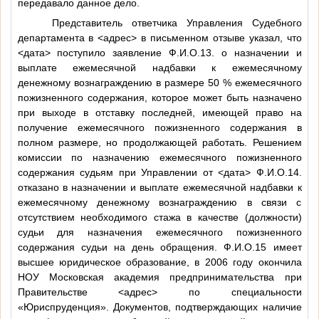
передавало данное дело.
Представитель ответчика Управления Судебного
департамента в
<адрес>
в письменном отзыве указал, что
<дата>
поступило заявление
Ф.И.О.13
. о назначении и
выплате ежемесячной надбавки к ежемесячному
денежному вознаграждению в размере 50 % ежемесячного
пожизненного содержания, которое может быть назначено
при выходе в отставку последней, имеющей право на
получение ежемесячного пожизненного содержания в
полном размере, но продолжающей работать. Решением
комиссии по назначению ежемесячного пожизненного
содержания судьям при Управлении от
<дата>
Ф.И.О.14
.
отказано в назначении и выплате ежемесячной надбавки к
ежемесячному денежному вознаграждению в связи с
отсутствием необходимого стажа в качестве (должности)
судьи для назначения ежемесячного пожизненного
содержания судьи на день обращения.
Ф.И.О.15
имеет
высшее юридическое образование, в 2006 году окончила
НОУ Московская академия предпринимательства при
Правительстве
<адрес>
по специальности
«Юриспруденция». Документов, подтверждающих наличие