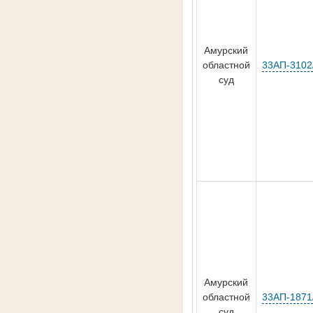
Амурский
областной
33АП-3102
суд
Амурский
областной
33АП-1871
суд