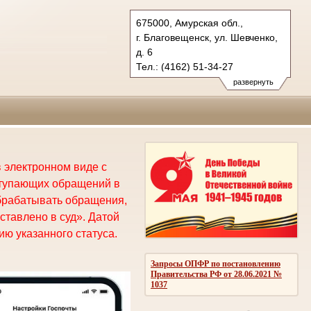
675000, Амурская обл.,
г. Благовещенск, ул. Шевченко,
д. 6
Тел.: (4162) 51-34-27
oblsud.amr@sudrf.ru
развернуть
 электронном виде с
ступающих обращений в
брабатывать обращения,
ставлено в суд». Датой
ю указанного статуса.
Запросы ОПФР по постановлению
Правительства РФ от 28.06.2021 №
1037