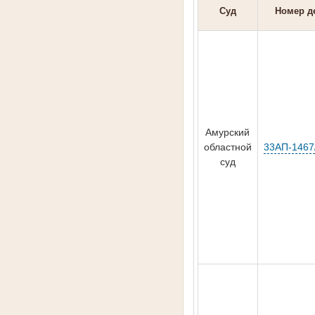
Суд
Номер д
Амурский
областной
33АП-1467
суд