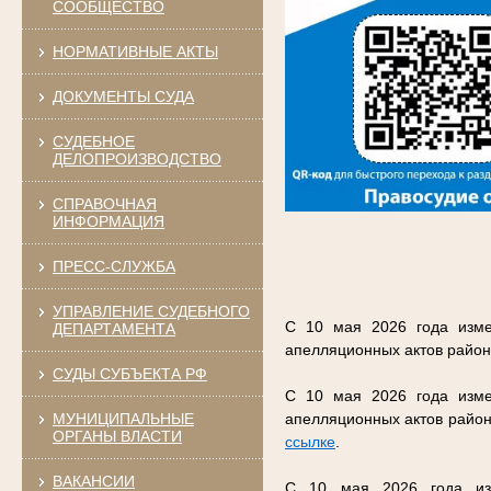
СООБЩЕСТВО
НОРМАТИВНЫЕ АКТЫ
ДОКУМЕНТЫ СУДА
СУДЕБНОЕ
ДЕЛОПРОИЗВОДСТВО
СПРАВОЧНАЯ
ИНФОРМАЦИЯ
ПРЕСС-СЛУЖБА
УПРАВЛЕНИЕ СУДЕБНОГО
С 10 мая 2026 года изме
ДЕПАРТАМЕНТА
апелляционных актов район
СУДЫ СУБЪЕКТА РФ
С 10 мая 2026 года изме
МУНИЦИПАЛЬНЫЕ
апелляционных актов район
ОРГАНЫ ВЛАСТИ
ссылке
.
ВАКАНСИИ
С 10 мая 2026 года изм